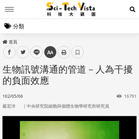
Menu
展
分類
首頁
facebook
twitter
line
中
生物訊號溝通的管道－人為干擾
的負面效應
瀏覽次
102/05/06
16791
｜
嚴宏洋
中央研究院細胞與個體生物學研究所研究員