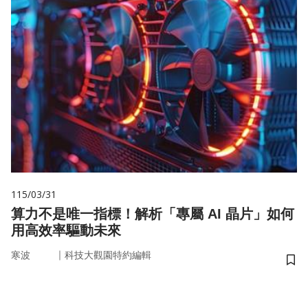
115/03/31
算力不是唯一指標！解析「專屬 AI 晶片」如何
用高效率驅動未來
｜
寒波
科技大觀園特約編輯
儲