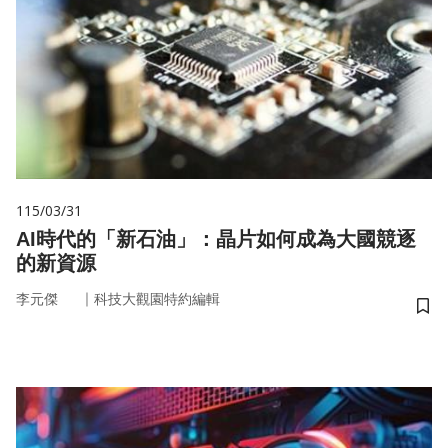
115/03/31
AI時代的「新石油」：晶片如何成為大國競逐
的新資源
｜
李元傑
科技大觀園特約編輯
儲