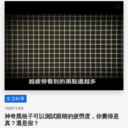
儲存
生活科學
103/11/03
神奇黑格子可以測試眼睛的疲勞度，你覺得是
真？還是假？