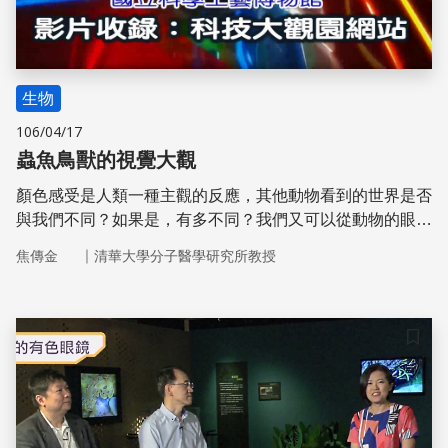
生物
106/04/17
蟲魚鳥獸的視覺大觀
顏色感受是人類一種主觀的反應，其他動物看到的世界是否
與我們不同？如果是，有多不同？我們又可以從動物的眼睛
看世界嗎？許多動物可以利用紫外光視覺與偏振光視覺看到
｜
焦傳金
清華大學分子醫學研究所教授
人類所無法欣賞的世界，這些世界在動物眼中是什麼樣子？
儲存