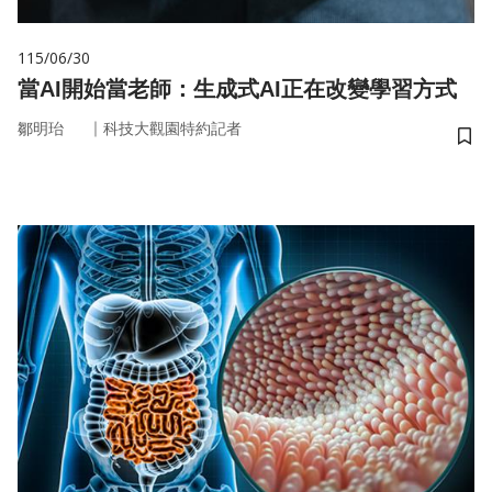
115/06/30
當AI開始當老師：生成式AI正在改變學習方式
｜
鄒明珆
科技大觀園特約記者
儲