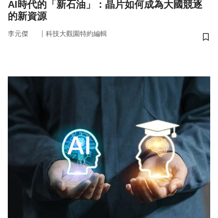
AI時代的「新石油」：晶片如何成為大國競逐
的新資源
｜
李元傑
科技大觀園特約編輯
儲