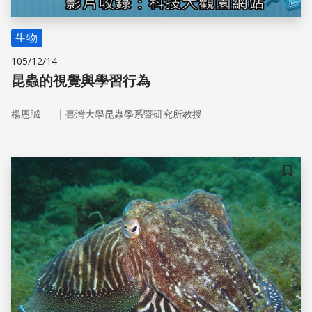
生物
105/12/14
昆蟲的視覺與學習行為
｜
楊恩誠
臺灣大學昆蟲學系暨研究所教授
儲存