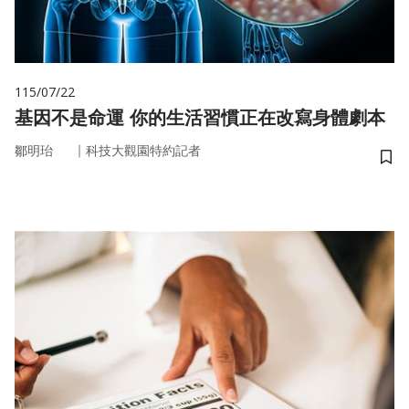
115/07/22
基因不是命運 你的生活習慣正在改寫身體劇本
｜
鄒明珆
科技大觀園特約記者
儲