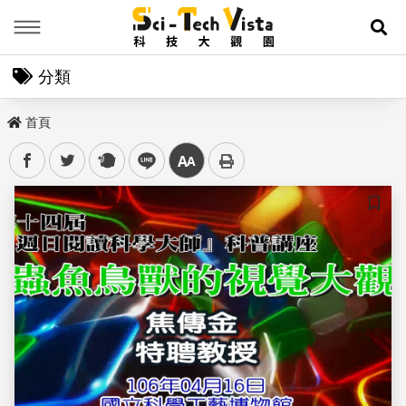
Menu
展
分類
首頁
facebook
twitter
plurk
line
中
儲存