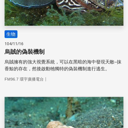
生物
104/11/16
烏賊的偽裝機制
烏賊擁有的強大視覺系統，可以在黑暗的海中發現天敵–抹
香鯨的存在，然後啟動牠獨特的偽裝機制進行逃生。
｜
FM96.7 環宇廣播電台
儲存