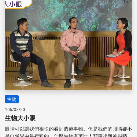
儲存
生物
106/03/20
生物大小眼
眼睛可以讓我們很快的看到週遭事物。但是我們的眼睛卻不
是自然界中最複雜的。什麼生物有著比人類更複雜的眼睛？