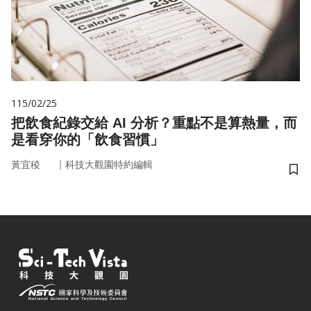
115/02/25
把飲食紀錄交給 AI 分析？重點不是算熱量，而
是看穿你的「飲食習慣」
｜
黃宜稜
科技大觀園特約編輯
儲