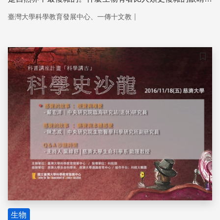
它們的眼睛究竟有多厲害，看到的世界又是什麼樣子呢？讓
｜
臺灣大學科學教育發展中心、一傳十文教
我們一起跟生物大眼瞪小眼。
儲存
生物