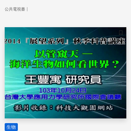
｜
公共電視臺
儲存
生物