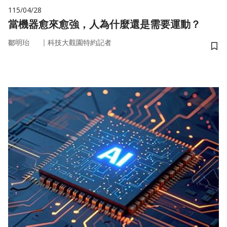
115/04/28
當機器愈來愈強，人為什麼還是需要運動？
｜
鄒明珆
科技大觀園特約記者
儲