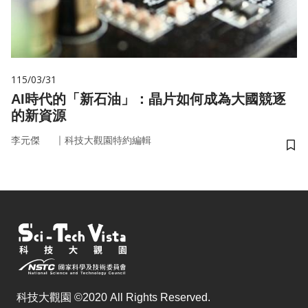
115/03/31
AI時代的「新石油」：晶片如何成為大國競逐
的新資源
｜
李元傑
科技大觀園特約編輯
儲
科技大觀園 ©2020 All Rights Reserved.