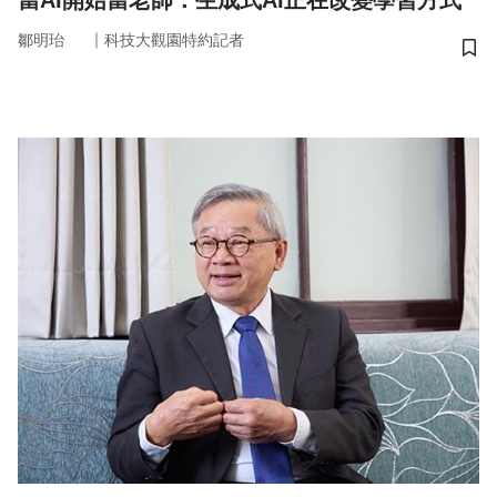
當AI開始當老師：生成式AI正在改變學習方式
｜
鄒明珆
科技大觀園特約記者
儲