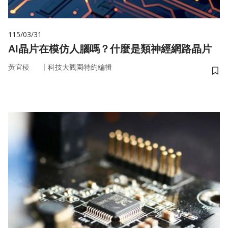
115/03/31
AI晶片在模仿人腦嗎？什麼是類神經網路晶片
｜
黃宜稜
科技大觀園特約編輯
儲