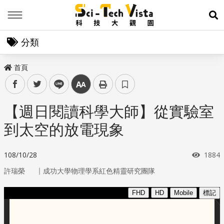
Menu
展
分類
首頁
facebook
twitter
line
中
【週日閱讀科學大師】從實驗室
到太空的放電現象
瀏覽
108/10/28
1884
｜
許瑞榮
成功大學物理學系紅色精靈研究團隊