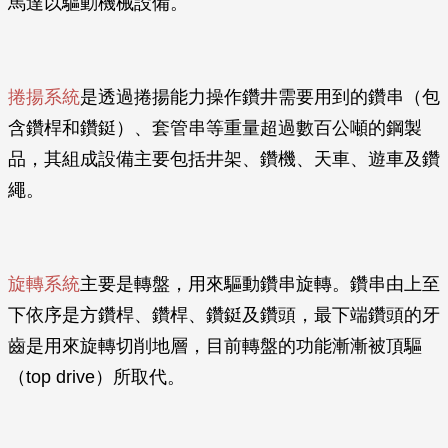
馬達以驅動機械設備。
捲揚系統
是透過捲揚能力操作鑽井需要用到的鑽串（包
含鑽桿和鑽鋌）、套管串等重量超過數百公噸的鋼製
品，其組成設備主要包括井架、鑽機、天車、遊車及鑽
繩。
旋轉系統
主要是轉盤，用來驅動鑽串旋轉。鑽串由上至
下依序是方鑽桿、鑽桿、鑽鋌及鑽頭，最下端鑽頭的牙
齒是用來旋轉切削地層，目前轉盤的功能漸漸被頂驅
（top drive）所取代。