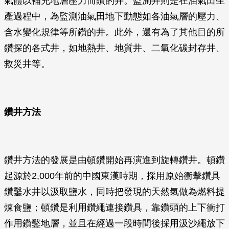
氣體以補充地層壓力而鑽的井。監測井則是在油氣田生
產過程中，為監測油氣田地下動態如各油氣層的壓力、
含水變化規律等所鑽的井。此外，還有為了其他目的所
鑽探的各式井，如地熱井、地質井、二氧化碳封存井、
救災井等。
鑽井方法
鑽井方法的發展是由頓鑽開始再演進到旋轉鑽井。頓鑽
起源於2,000年前的中國東漢時期，採用原始衝擊鑽具
鑽鑿水井以汲取鹽水，同時把發現的天然氣做為燃料提
煉食鹽；頓鑽是利用鑽繩連接鑽具，靠鑽頭的上下衝打
作用鑽鑿地層，並且在經過一段時間後採用汲沙繩放下