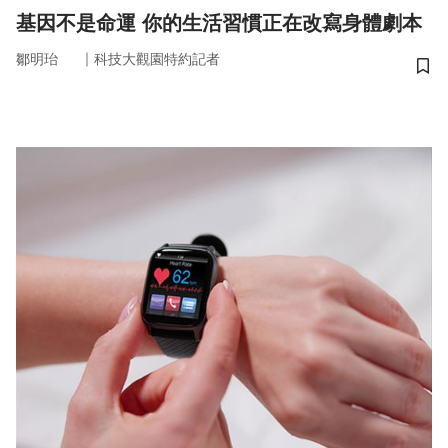
基因不是命運 你的生活習慣正在改寫身體劇本
｜
鄒明珆
科技大觀園特約記者
儲