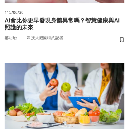
115/06/30
AI會比你更早發現身體異常嗎？智慧健康與AI
照護的未來
｜
鄒明珆
科技大觀園特約記者
儲