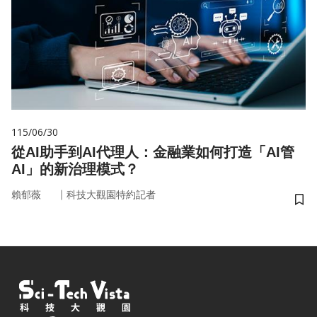
115/06/30
從AI助手到AI代理人：金融業如何打造「AI管
AI」的新治理模式？
｜
賴郁薇
科技大觀園特約記者
儲