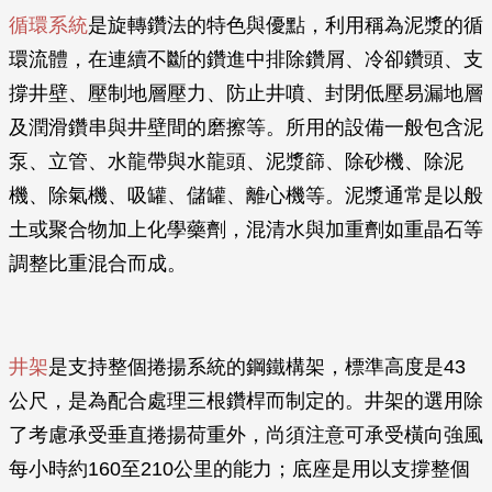
循環系統
是旋轉鑽法的特色與優點，利用稱為泥漿的循
環流體，在連續不斷的鑽進中排除鑽屑、冷卻鑽頭、支
撐井壁、壓制地層壓力、防止井噴、封閉低壓易漏地層
及潤滑鑽串與井壁間的磨擦等。所用的設備一般包含泥
泵、立管、水龍帶與水龍頭、泥漿篩、除砂機、除泥
機、除氣機、吸罐、儲罐、離心機等。泥漿通常是以般
土或聚合物加上化學藥劑，混清水與加重劑如重晶石等
調整比重混合而成。
井架
是支持整個捲揚系統的鋼鐵構架，標準高度是43
公尺，是為配合處理三根鑽桿而制定的。井架的選用除
了考慮承受垂直捲揚荷重外，尚須注意可承受橫向強風
每小時約160至210公里的能力；底座是用以支撐整個