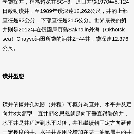
學鑽探井，稱為超深井SG−3。這口井從1970年5月24
日啟動鑽井，至1989年鑽深達12,262公尺，井的上部
直徑是92公分，下部直徑是21.5公分。世界最長的斜
井則是2012年在俄國庫頁島Sakhalin外海（Okhotsk
sea）Chayvo油田所鑽的油井Z−44井，鑽深達12,376
公尺。
鑽井型態
鑽井依據井孔軌跡（井程）可概分為直井、水平井及定
向井3大類型。直井顧名思義就是向下垂直鑽鑿的井，
水平井是井程達到水平以後，井孔繼續朝固定方向延伸
一定長度的井。水平井多用於增加在某一油氣層中的井