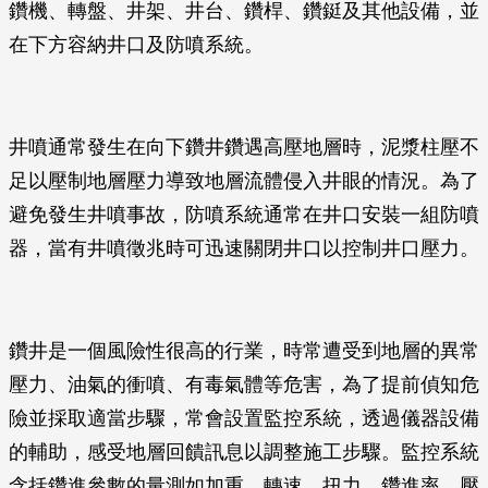
鑽機、轉盤、井架、井台、鑽桿、鑽鋌及其他設備，並
在下方容納井口及防噴系統。
井噴通常發生在向下鑽井鑽遇高壓地層時，泥漿柱壓不
足以壓制地層壓力導致地層流體侵入井眼的情況。為了
避免發生井噴事故，防噴系統通常在井口安裝一組防噴
器，當有井噴徵兆時可迅速關閉井口以控制井口壓力。
鑽井是一個風險性很高的行業，時常遭受到地層的異常
壓力、油氣的衝噴、有毒氣體等危害，為了提前偵知危
險並採取適當步驟，常會設置監控系統，透過儀器設備
的輔助，感受地層回饋訊息以調整施工步驟。監控系統
含括鑽進參數的量測如加重、轉速、扭力、鑽進率、壓