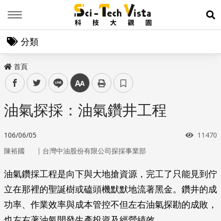
Menu
展
分類
首頁
facebook
twitter
line
中
油氣探採：油氣鑽井工程
瀏覽次
106/06/05
11470
｜
陳裕國
台灣中油股份有限公司探採事業部
油氣鑽採工程是向下與大地搶資源，完工了只能見到佇
立在那裡的聖誕樹或磕頭機默默地流著黑金。鑽井的成
功率、作業效率與成本管控不但左右油氣探勘的成敗，
也左右著油氣開發生產投資及經營績效。