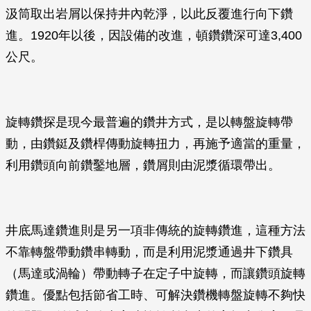
汲筒取出岩屑以保持井內乾淨，以此反覆進行向下鑽
進。1920年以後，因設備的改進，頓鑽鑽深可達3,400
公尺。
旋轉鑽探是現今最普遍的鑽井方式，是以轉盤旋轉帶
動，由鑽鋌及鑽桿傳動旋轉扭力，再施予適當的重量，
利用鑽頭向前鑽鑿地層，鑽屑則由泥漿循環帶出。
井底馬達鑽進則是另一項非傳統的旋轉鑽進，這種方法
不靠轉盤帶動鑽串轉動，而是利用泥漿通過井下鑽具
（馬達或渦輪）帶動轉子在定子中旋轉，而讓鑽頭旋轉
鑽進。優點包括節省工時、可解決鑽機轉盤旋轉不夠快