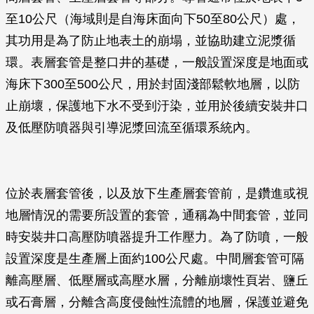
至10公尺（海域則是自海床面向下50至80公尺）處，
其功用是為了防止地表土的崩塌，並協助建立泥漿循
環。表層套管是整口井的基礎，一般設置深度是地面或
海床下300至500公尺，用於封固淺部鬆軟地層，以防
止崩壞，保護地下水不受到汙染，並用於後續安裝井口
及低壓防噴器與引導泥漿回流至循環系統內。
位於表層套管後，以及放下生產層套管前，是鑽進或視
地層情況的需要所設置的套管，通稱為中間套管，並同
時安裝井口高壓防噴器提升工作壓力。為了防噴，一般
設置深度是生產層上面約100公尺處。中間層套管可隔
離高壓層、低壓層或高壓水層，分離崩壞性頁岩、鹽丘
或石膏層，分離含高度侵蝕性流體的地層，保護並避免