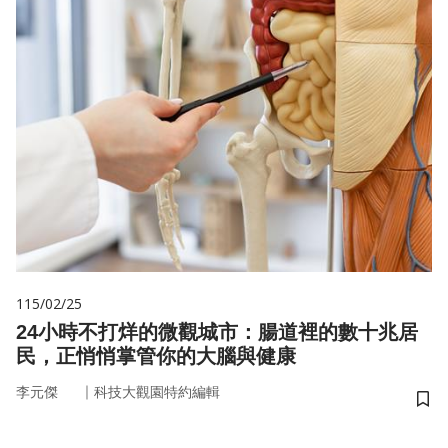
115/02/25
24小時不打烊的微觀城市：腸道裡的數十兆居
民，正悄悄掌管你的大腦與健康
｜
李元傑
科技大觀園特約編輯
儲