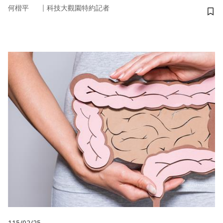
｜
何楷平
科技大觀園特約記者
儲
115/02/25