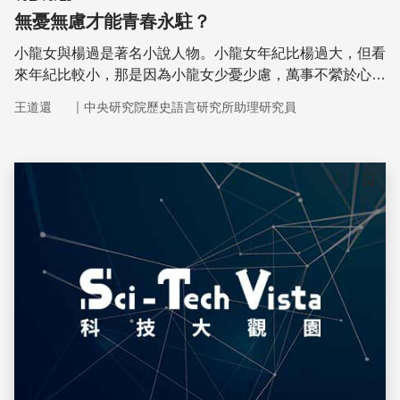
無憂無慮才能青春永駐？
小龍女與楊過是著名小說人物。小龍女年紀比楊過大，但看
來年紀比較小，那是因為小龍女少憂少慮，萬事不縈於心。
然而最新的生物醫學研究，卻發現「壓力」可能有「抗老」
｜
王道還
中央研究院歷史語言研究所助理研究員
的效果。
儲存