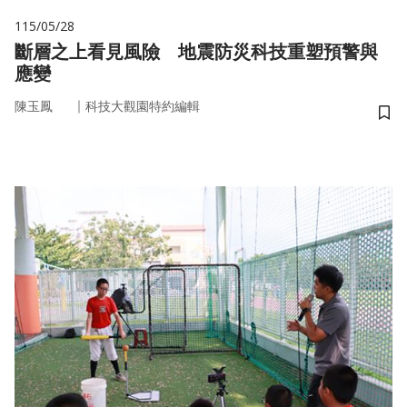
115/05/28
斷層之上看見風險 地震防災科技重塑預警與
應變
｜
陳玉鳳
科技大觀園特約編輯
儲