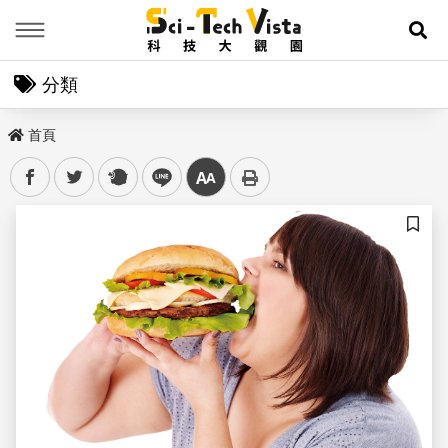
Menu
展
分類
首頁
facebook
twitter
plurk
line
中
儲存