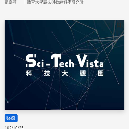
｜
張嘉澤
體育大學競技與教練科學研究所
儲存
醫療
102/10/25