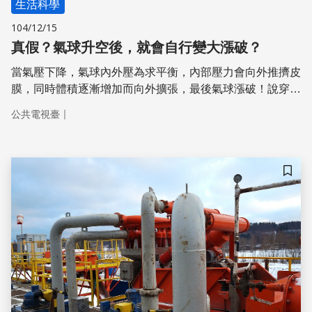
生活科學
104/12/15
真假？氣球升空後，就會自行變大漲破？
當氣壓下降，氣球內外壓為求平衡，內部壓力會向外推擠皮
膜，同時體積逐漸增加而向外擴張，最後氣球漲破！說穿
了，氣球高空中會自爆的原理，就是「定量氣體在定溫環境
｜
公共電視臺
下，氣壓與體積會成反比」的「波以耳定律」。
儲存