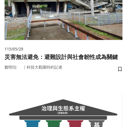
115/05/29
災害無法避免：避難設計與社會韌性成為關鍵
｜
鄒明珆
科技大觀園特約記者
儲