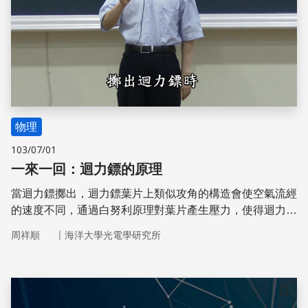
物理
103/07/01
一來一回：迴力鏢的原理
當迴力鏢擲出，迴力鏢葉片上類似攻角的構造會使空氣流經
的速度不同，通過白努利原理對葉片產生壓力，使得迴力鏢
作圓周運動，也就是迴力鏢擲出後回到原處的秘密。
｜
周祥順
海洋大學光電學研究所
儲存