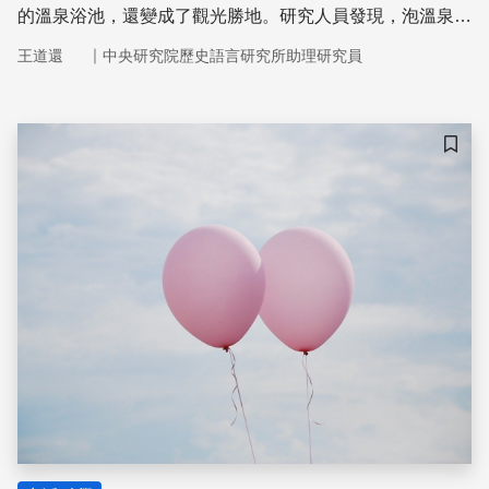
的溫泉浴池，還變成了觀光勝地。研究人員發現，泡溫泉可
以幫助紓壓，在猴群中地位較高的母猴因為舒壓的需求更
｜
王道還
中央研究院歷史語言研究所助理研究員
大，所以享受溫泉的時間也更長。
儲存