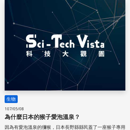
儲存
生物
107/05/08
為什麼日本的猴子愛泡溫泉？
因為有愛泡溫泉的獼猴，日本長野縣縣民蓋了一座猴子專用