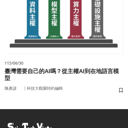
115/06/30
臺灣需要自己的AI嗎？從主權AI到在地語言模
型
｜
陳彥諺
科技大觀園特約編輯
儲