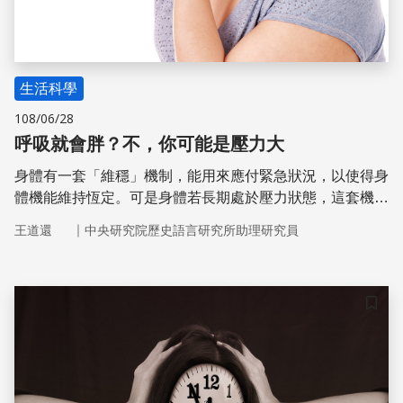
生活科學
108/06/28
呼吸就會胖？不，你可能是壓力大
身體有一套「維穩」機制，能用來應付緊急狀況，以使得身
體機能維持恆定。可是身體若長期處於壓力狀態，這套機制
反而可能造成傷害，造成許多器官系統或生理過程失調。研
｜
王道還
中央研究院歷史語言研究所助理研究員
究顯示，小鼠在遭遇壓力時特別喜愛好吃的食物，間接造成
體重上深。
儲存