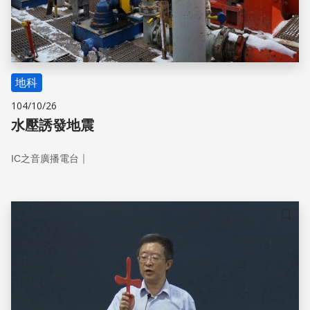
地科
104/10/26
水壓誘發地震
｜
IC之音廣播電台
儲存