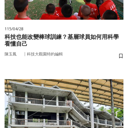
115/04/28
科技也能改變棒球訓練？基層球員如何用科學
看懂自己
｜
陳玉鳳
科技大觀園特約編輯
儲