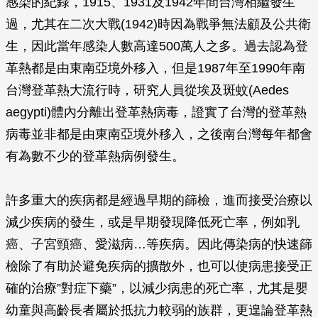
感染的紀錄，1915、1931及1942年間台灣相繼發生
過，尤其在二次大戰(1942)時因為戰爭無法顧及公共衛
生，因此當年感染人數高達500萬人之多。過去認為登
革熱都是由東南亞境外移入，但是1987年至1990年南
台灣登革熱大流行時，研究人員從埃及斑蚊(
Aedes
aegypti
)體內分離出登革熱病毒，證實了台灣的登革熱
病毒並非都是由東南亞境外移入，之後南台灣每年都會
有為數不少的登革熱病例發生。
許多重大的疾病都是經過早期的篩檢，進而接受治療以
減少疾病的發生，或是早期發現降低死亡率，例如乳
癌、子宮頸癌、愛滋病…等疾病。因此傳染病的快速篩
檢除了有助於避免疾病的擴散外，也可以使病患接受正
確的治療”對症下藥”，以減少病患的死亡率，尤其是嬰
幼童與高齡長者屬於抵抗力較弱的族群，更遑論登革熱