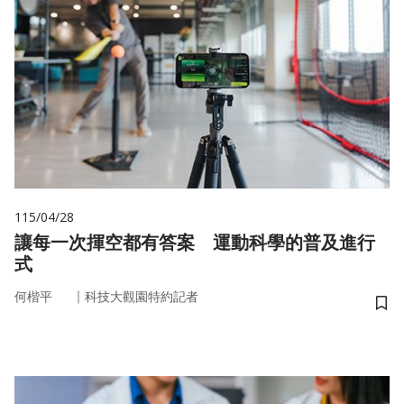
115/04/28
讓每一次揮空都有答案 運動科學的普及進行
式
｜
何楷平
科技大觀園特約記者
儲