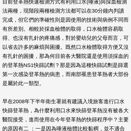
目前登革熱快速檢測方式有利用口水(唾液)與採血檢測
法兩種，現階段兩種檢測方法都可以在30分鐘內判讀
完成，但它們的準確性則是因使用的技術與病例不同而
有所差別。相較於採血檢體的取得，口水檢體容易取
得、也沒有扎針的疼痛感，對於嬰幼兒的父母而言，可
以省去許多的麻煩與困擾。既然口水檢體取得方便又沒
有扎針的困擾，那為何目前各大醫院還是使用須採血的
的登革熱NS1快篩試劑？那是因為這種快篩試劑是篩選
第一次感染登革熱的病患，而南部罹患登革熱者大部份
是屬於此一類型。
早在2008年下半年衛生署就有建議入境旅客進行口水
快篩登革熱，為什麼利用口水來快篩登革熱沒有被各大
醫院接受，進而使用在今年登革熱的快篩程序中？主要
的原因有二 ：一是因為唾液檢體比較黏稠，並不適合