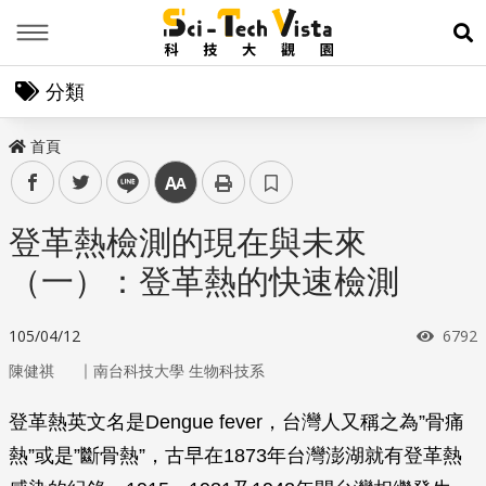
Menu
展
分類
首頁
facebook
twitter
line
中
登革熱檢測的現在與未來
（一）：登革熱的快速檢測
瀏覽
105/04/12
6792
｜
陳健祺
南台科技大學 生物科技系
登革熱英文名是Dengue fever，台灣人又稱之為”骨痛
熱”或是”斷骨熱”，古早在1873年台灣澎湖就有登革熱