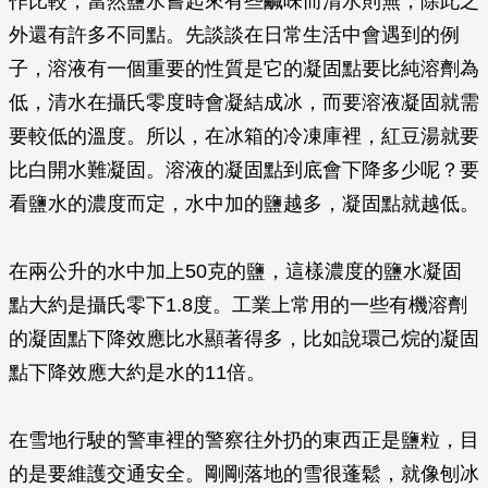
作比較，當然鹽水嘗起來有些鹹味而清水則無，除此之
外還有許多不同點。先談談在日常生活中會遇到的例
子，溶液有一個重要的性質是它的凝固點要比純溶劑為
低，清水在攝氏零度時會凝結成冰，而要溶液凝固就需
要較低的溫度。所以，在冰箱的冷凍庫裡，紅豆湯就要
比白開水難凝固。溶液的凝固點到底會下降多少呢？要
看鹽水的濃度而定，水中加的鹽越多，凝固點就越低。
在兩公升的水中加上50克的鹽，這樣濃度的鹽水凝固
點大約是攝氏零下1.8度。工業上常用的一些有機溶劑
的凝固點下降效應比水顯著得多，比如說環己烷的凝固
點下降效應大約是水的11倍。
在雪地行駛的警車裡的警察往外扔的東西正是鹽粒，目
的是要維護交通安全。剛剛落地的雪很蓬鬆，就像刨冰