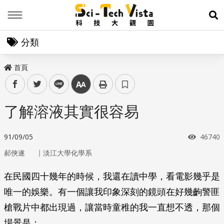
Menu
展
分類
首頁
facebook
twitter
line
中
了解溶液其實很容易
瀏覽次
91/09/05
46740
｜
郝俠遂
淡江大學化學系
在民國四十幾年的時候，我還在讀中學，看電影幾乎是
唯一的娛樂。有一個讓我印象深刻的鏡頭在好幾齣警匪
槍戰片中都出現過，讓當時童稚的我一直想不透，那個
場景是：