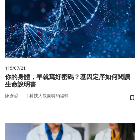
115/07/21
你的身體，早就寫好密碼？基因定序如何閱讀
生命說明書
｜
陳彥諺
科技大觀園特約編輯
儲