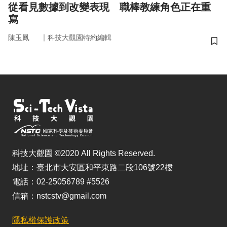
從看見數據到改變表現 職棒教練角色正在重
寫
｜
陳玉鳳
科技大觀園特約編輯
儲
科技大觀園 ©2020 All Rights Reserved.
地址：臺北市大安區和平東路二段106號22樓
電話：02-25056789 #5526
信箱：nstcstv@gmail.com
隱私權保護政策