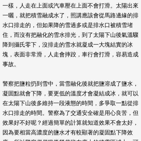
一樣，人走在上面或汽車壓在上面不會打滑。太陽出來
一曬，就把積雪融成水了，照講應該會從馬路邊緣的排
水口排走的，但如果降的雪過多或是排水口被積雪堵
住，而沒有把融化的雪水排光，到了太陽下山後氣溫驟
降到攝氏零下，沒排走的雪水就凝成一大塊結實的冰
塊，表面非常滑，人走會摔跤，車行會打滑，容易造成
事故。
警察把鹽粒扔到雪中，當雪融化後就把鹽溶成了鹽水，
凝固點就會下降，要更低的溫度才會凝結成冰，就可以
在太陽下山後多維持一段液態的時間，多爭取一點從排
水口排走的時間。警察為了交通安全確是用心良苦，但
效果好不好呢？經過簡單的計算就知道效果不會太好，
因為要相當高濃度的鹽水才有較顯著的凝固點下降效