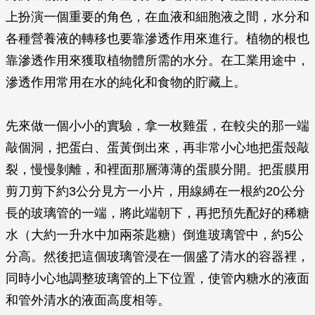
上扮演一個重要的角色，在血液和細胞液之間，水分和
各種營養液的轉移也要靠滲透作用來進行。植物的根也
靠滲透作用來獲取植物體所需的水分。在工業用途中，
滲透作用常用在水的純化和食物的貯藏上。
先來做一個小小的實驗，拿一枚雞蛋，在較尖的那一端
敲個洞，把蛋白、蛋黃倒出來，再非常小心地把蛋殼敲
裂，慢慢剝離，和裡面那層薄薄的蛋膜分開。把蛋膜用
剪刀剪下約3公分見方一小片，用線縛在一根約20公分
長的玻璃管的一端，將此端朝下，再把預先配好的稀糖
水（大約一升水中加兩茶匙糖）倒進玻璃管中，約5公
分高。然後把這個玻璃管浸在一個盛了清水的容器裡，
同時小心地調整玻璃管的上下位置，使管內糖水的液面
和管外清水的液面高度相等。