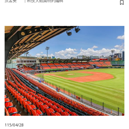
｜
洪孟樊
科技大觀園特約編輯
儲
115/04/28