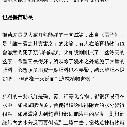
也是揠苗助長
揠苗助長是大家耳熟能詳的一句成語，出自《孟子》，
是「雖曰愛之其實害之」的比喻，有人在培育植物時也
會無意間犯了類似的錯誤。比如說剛剛買了一盆漂亮的
盆景，希望它長得好，所以除了澆水之外還施了大量的
肥料，心想頂多浪費一點肥料也不要緊，總比施肥不足
好吧！ 但這樣一來反而把這株植物害慘了。
肥料的主要成分是磷、氮、鉀等化合物，都很容易溶在
水中，如果施肥過多，會使得植物根部附近的水分變得
很濃，如果濃度大到超過根部細胞液中的濃度，則根部
細胞內的水分反而要倒流到土壤中去，當然這株植物就