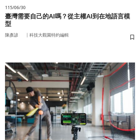
115/06/30
臺灣需要自己的AI嗎？從主權AI到在地語言模
型
｜
陳彥諺
科技大觀園特約編輯
儲