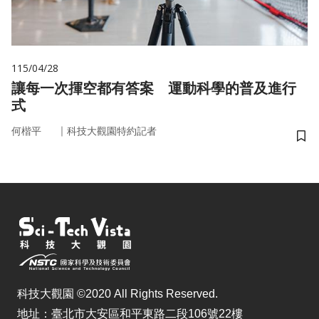
115/04/28
讓每一次揮空都有答案 運動科學的普及進行
式
｜
何楷平
科技大觀園特約記者
儲
科技大觀園 ©2020 All Rights Reserved.
地址：臺北市大安區和平東路二段106號22樓