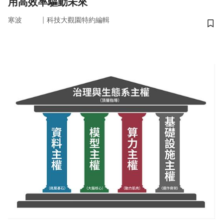
用高效率驅動未來
｜
寒波
科技大觀園特約編輯
儲