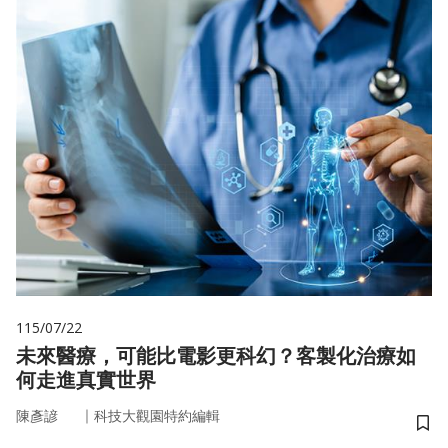
115/07/22
未來醫療，可能比電影更科幻？客製化治療如
何走進真實世界
｜
陳彥諺
科技大觀園特約編輯
儲