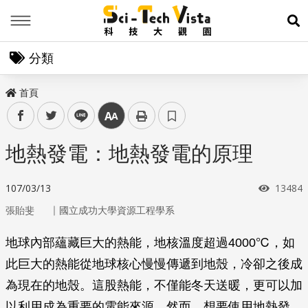
Menu
展
分類
首頁
facebook
twitter
line
中
地熱發電：地熱發電的原理
瀏覽次
107/03/13
13484
｜
張貽斐
國立成功大學資源工程學系
地球內部蘊藏巨大的熱能，地核溫度超過4000℃，如
此巨大的熱能從地球核心慢慢傳遞到地殼，冷卻之後成
為現在的地殼。這股熱能，不僅能冬天送暖，更可以加
以利用成為重要的電能來源。然而，想要使用地熱發