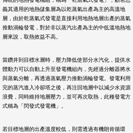
傳統的地熱發電機組，稱為「乾蒸氣式發電」，顧名思
義其適用的地熱儲集層為以乾蒸氣出產為主的高溫地
層，由於乾蒸氣式發電是直接利用地熱地層出產的蒸氣
推動渦輪發電，對於非以蒸汽出產為主的中低溫地熱地
層來說，取熱效益不高。
當鑽井到目標水層時，壓力降低使部分水汽化，提供水
體動力可以自動上升至發電機組內，先經過分離器將水
與蒸氣分離，再透過蒸氣壓力推動渦輪發電。發電利用
完的蒸汽進入冷卻塔之後，再注回地層中以減少水資源
浪費，同時維持地層壓力，並可再次取熱，此種發電方
式稱為「閃發式發電機」。
若目標地層的出產溫度較低，則需透過有機朗肯循環