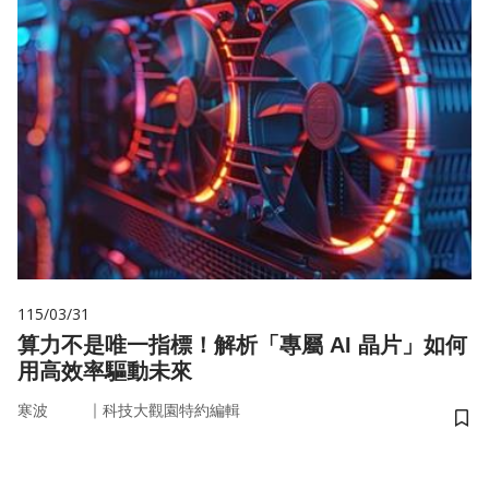
115/03/31
算力不是唯一指標！解析「專屬 AI 晶片」如何
用高效率驅動未來
｜
寒波
科技大觀園特約編輯
儲