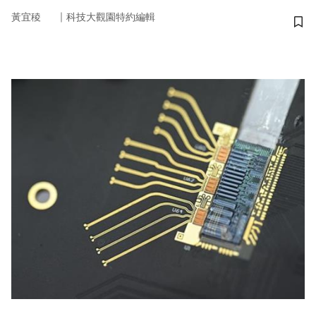
｜
黃宜稜
科技大觀園特約編輯
儲