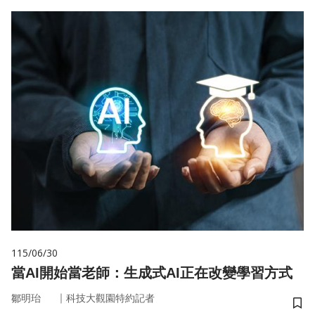
115/06/30
當AI開始當老師：生成式AI正在改變學習方式
｜
鄒明珆
科技大觀園特約記者
儲