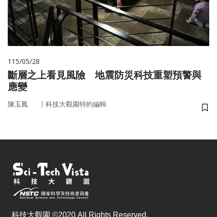
115/05/28
斷層之上看見風險 地震防災科技重塑預警與
應變
｜
陳玉鳳
科技大觀園特約編輯
儲
科技大觀園 ©2020 All Rights Reserved.