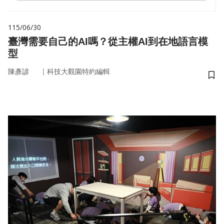
115/06/30
臺灣需要自己的AI嗎？從主權AI到在地語言模
型
｜
陳彥諺
科技大觀園特約編輯
儲