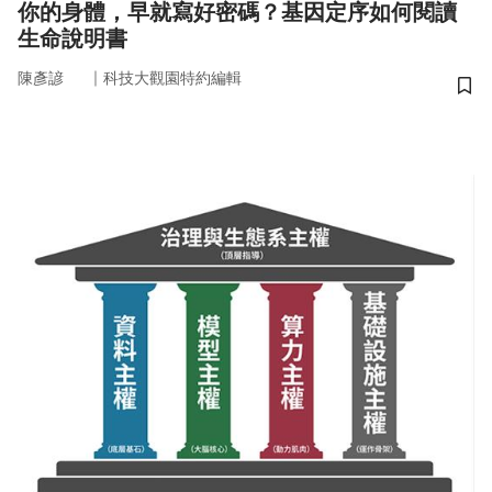
你的身體，早就寫好密碼？基因定序如何閱讀
生命說明書
｜
陳彥諺
科技大觀園特約編輯
儲