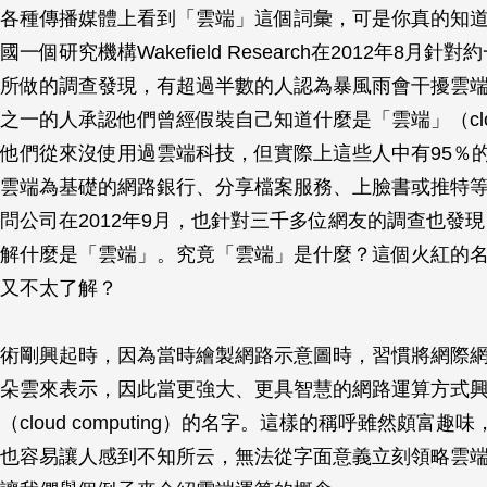
各種傳播媒體上看到「雲端」這個詞彙，可是你真的知
一個研究機構Wakefield Research在2012年8月針
所做的調查發現，有超過半數的人認為暴風雨會干擾雲
之一的人承認他們曾經假裝自己知道什麼是「雲端」（clo
他們從來沒使用過雲端科技，但實際上這些人中有95％
雲端為基礎的網路銀行、分享檔案服務、上臉書或推特
問公司在2012年9月，也針對三千多位網友的調查也發現
解什麼是「雲端」。究竟「雲端」是什麼？這個火紅的
又不太了解？
術剛興起時，因為當時繪製網路示意圖時，習慣將網際
朵雲來表示，因此當更強大、更具智慧的網路運算方式
cloud computing）的名字。這樣的稱呼雖然頗富趣
也容易讓人感到不知所云，無法從字面意義立刻領略雲