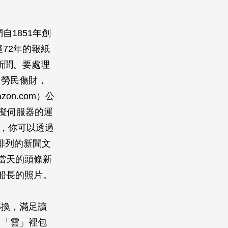
自1851年創
72年的報紙
新聞。要處理
但勞民傷財，
n.com）公
擬伺服器的運
在，你可以透過
間排列的新聞文
到當天的頭條新
船長的照片。
轉換，滿足讀
，「雲」裡包