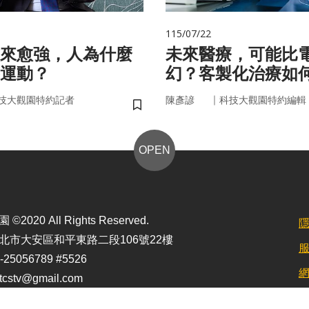
115/07/22
來愈強，人為什麼
未來醫療，可能比
運動？
幻？客製化治療如
實世界
｜
技大觀園特約記者
陳彥諺
科技大觀園特約編輯
儲存書籤
OPEN
2020 All Rights Reserved.
北市大安區和平東路二段106號22樓
25056789 #5526
stv@gmail.com