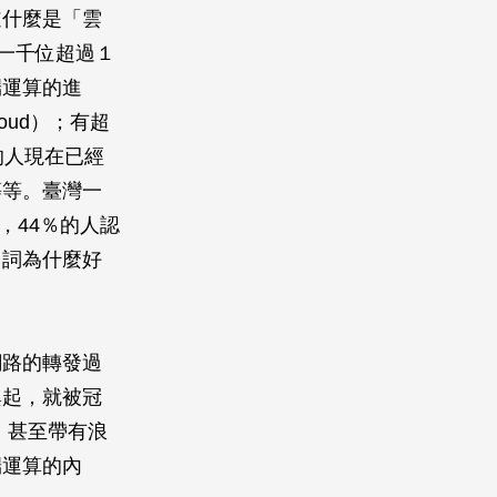
道什麼是「雲
對約一千位超過１
端運算的進
ud）；有超
的人現在已經
等等。臺灣一
，44％的人認
名詞為什麼好
網路的轉發過
興起，就被冠
味，甚至帶有浪
端運算的內