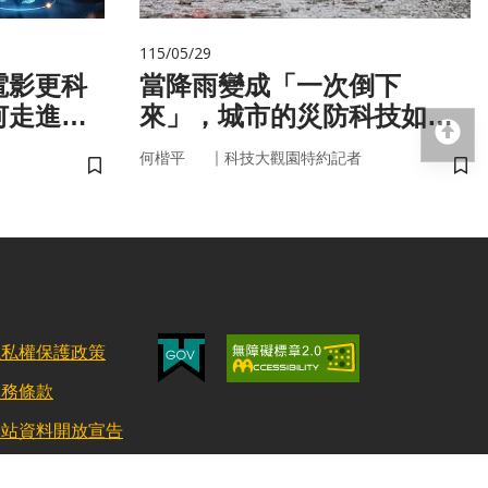
115/05/29
電影更科
當降雨變成「一次倒下
何走進真
來」，城市的災防科技如何
回
即時應變？
｜
何楷平
科技大觀園特約記者
儲存書籤
儲
隱私權保護政策
服務條款
網站資料開放宣告