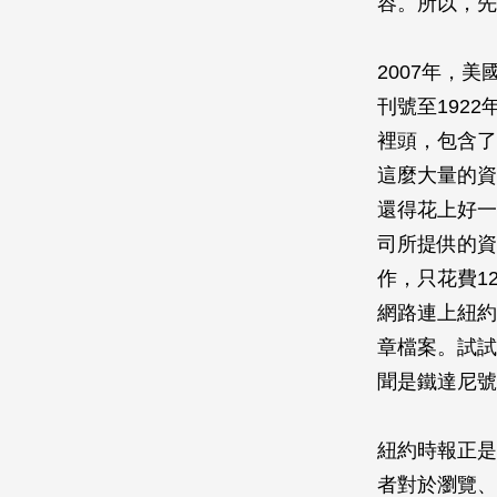
容。所以，先
2007年，
刊號至192
裡頭，包含了
這麼大量的資
還得花上好一
司所提供的資
作，只花費1
網路連上紐約
章檔案。試試
聞是鐵達尼號
紐約時報正是
者對於瀏覽、