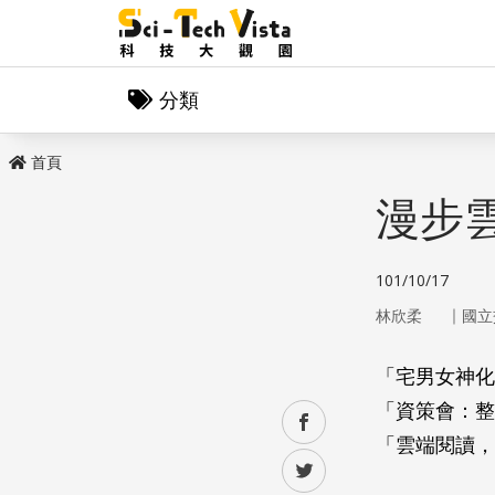
分類
首頁
漫步
101/10/17
｜
林欣柔
國立
「宅男女神化
「資策會：整
facebook
「雲端閱讀，
twitter