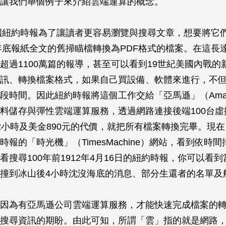
讓我們舉個例子來介紹雲端運算的概念。
美國紐約時報為了讓讀者更容易瀏覽與搜尋文章，想要將它們
2年底報紙全文的舊掃瞄檔轉換為PDF格式的檔案。在這長達
超過1100萬篇的報導，甚至可以看到19世紀美國內戰的
訊、轉換檔案格式，如果自己買設備、軟體來進行，不
段時間。因此紐約時報將這個工作交給「亞馬遜」（Amazo
料儲存與彈性雲端運算服務，透過網路連接後端100台虛
2小時及美金890元的代價，就把所有檔案轉換完畢。現
時報的「時光機」（TimesMachine）網站，看到依時
看搜尋100年前1912年4月16日的紐約時報，你可以看
撞到冰山後4小時沈沒海底的消息、部分生還者的名單及
因為有亞馬遜公司雲端運算服務，才能快速完成檔案的
搜尋資訊的期盼。由此可知，所謂「雲」指的就是網路