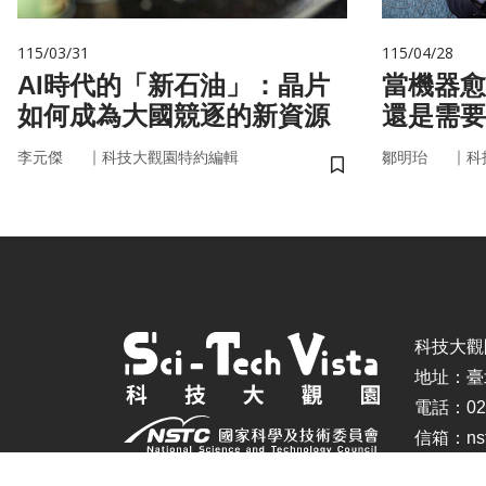
115/03/31
115/04/28
AI時代的「新石油」：晶片
當機器愈
如何成為大國競逐的新資源
還是需要
｜
｜
李元傑
科技大觀園特約編輯
鄒明珆
科
儲存書籤
科技大觀園 ©
地址：臺
電話：02-
信箱：nstc