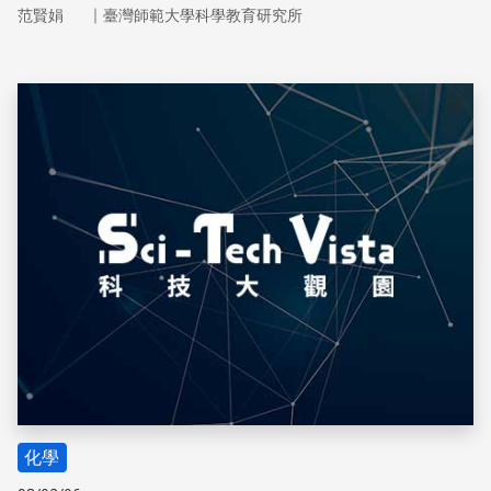
試劑量少，污染也較低，安全性也因而提高。
｜
范賢娟
臺灣師範大學科學教育研究所
儲存
化學