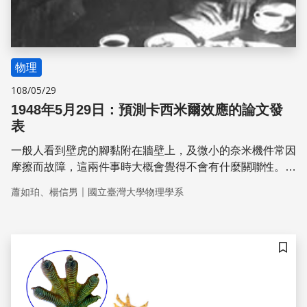
物理
108/05/29
1948年5月29日：預測卡西米爾效應的論文發
表
一般人看到壁虎的腳黏附在牆壁上，及微小的奈米機件常因
摩擦而故障，這兩件事時大概會覺得不會有什麼關聯性。然
而，兩者皆根源於凡得瓦和卡西米爾兩位荷蘭人的研究。
｜
蕭如珀、楊信男
國立臺灣大學物理學系
儲存