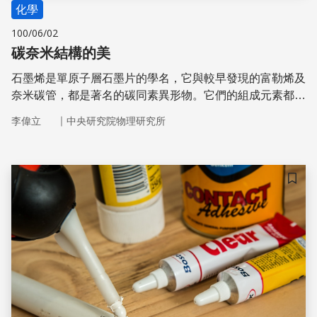
化學
100/06/02
碳奈米結構的美
石墨烯是單原子層石墨片的學名，它與較早發現的富勒烯及
奈米碳管，都是著名的碳同素異形物。它們的組成元素都只
有碳，然而由於不同的奈米結構衍生出美妙的材質特性差
｜
李偉立
中央研究院物理研究所
異。
儲存