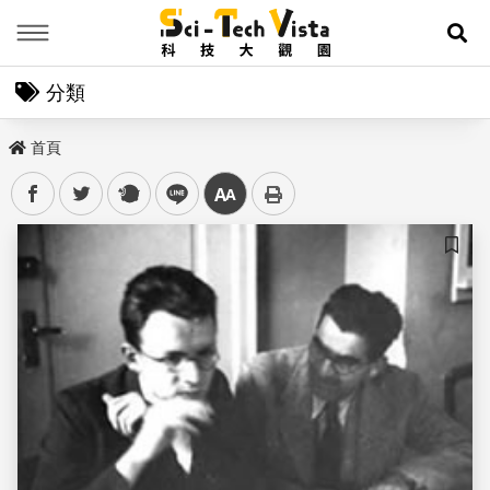
Menu
展
分類
首頁
facebook
twitter
plurk
line
中
儲存