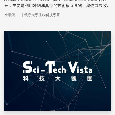
來，主要是利用凍結和真空的技術移除食物、藥物或農牧產
品中的水分，以降低產品的溼度，而可以在室溫下長期保存
｜
徐崇榮
義守大學生物科技學系
不至於腐壞。
儲存