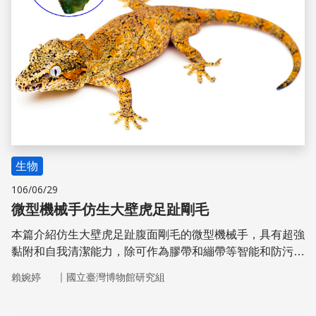
生物
106/06/29
微型機械手仿生大壁虎足趾剛毛
本篇介紹仿生大壁虎足趾腹面剛毛的微型機械手，具有超強
黏附和自我清潔能力，除可作為膠帶和繃帶等智能和防污表
面外，還能開發攀爬機器人、微／奈米組裝、水中細胞操作
｜
賴婉婷
國立臺灣博物館研究組
技術、生物醫學裝置、和微機電系統裝置等