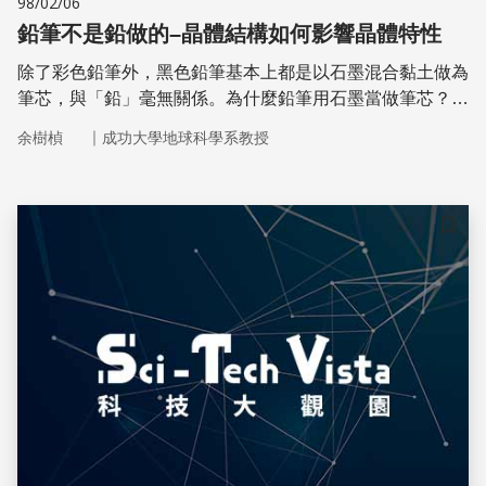
98/02/06
鉛筆不是鉛做的–晶體結構如何影響晶體特性
除了彩色鉛筆外，黑色鉛筆基本上都是以石墨混合黏土做為
筆芯，與「鉛」毫無關係。為什麼鉛筆用石墨當做筆芯？這
就是今天的主題–晶體結構如何影響晶體特性。
｜
余樹楨
成功大學地球科學系教授
儲存