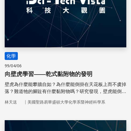
化學
99/04/06
向壁虎學習——乾式黏附物的發明
壁虎為什麼能攀牆自如？為什麼能倒掛在天花板上而不虞掉
落？難道牠的腳趾有什麼黏附物嗎？研究發現，壁虎能倒置
行走在天花板上並不是練有「氣功」或靠肌肉的力量，而是
｜
林天送
美國聖路易華盛頓大學化學系暨神經科學系
靠著牠的特殊腳趾結構。
儲存