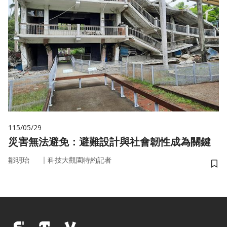
115/05/29
災害無法避免：避難設計與社會韌性成為關鍵
｜
鄒明珆
科技大觀園特約記者
儲