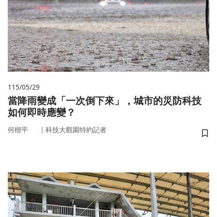
115/05/29
當降雨變成「一次倒下來」，城市的災防科技
如何即時應變？
｜
何楷平
科技大觀園特約記者
儲