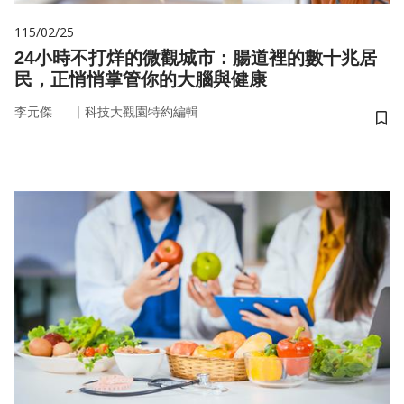
115/02/25
24小時不打烊的微觀城市：腸道裡的數十兆居
民，正悄悄掌管你的大腦與健康
｜
李元傑
科技大觀園特約編輯
儲