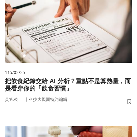
115/02/25
把飲食紀錄交給 AI 分析？重點不是算熱量，而
是看穿你的「飲食習慣」
｜
黃宜稜
科技大觀園特約編輯
儲