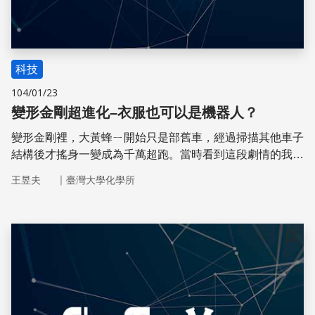
科技
104/01/23
變形金剛超進化–衣服也可以是機器人？
變形金剛裡，大黃蜂ㄧ開始只是部舊車，經過掃描其他車子
結構後才搖身一變成為千萬超跑。當時看到這段劇情的我就
在想，變形金剛有沒有可能變成機械以外的東西呢？像是毛
｜
王昱夫
臺灣大學化學所
巾或是衣服？雖然「衣服」金剛聽起來弱弱的，但若是有一
件 可以像機器人一樣具有自主運動能力的衣服聽起來還真
是蠻厲害的！現在，透過最新的機械紡織材料，還真有人做
出了「衣服機器人」！
儲存