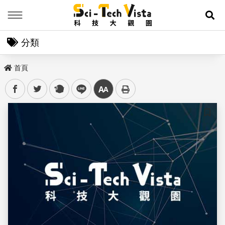
Menu
展
分類
首頁
facebook
twitter
plurk
line
中
儲存