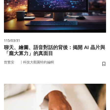
115/03/31
聊天、繪圖、語音對話的背後：揭開 AI 晶片與
「龐大算力」的真面目
｜
曾繁安
科技大觀園特約編輯
儲