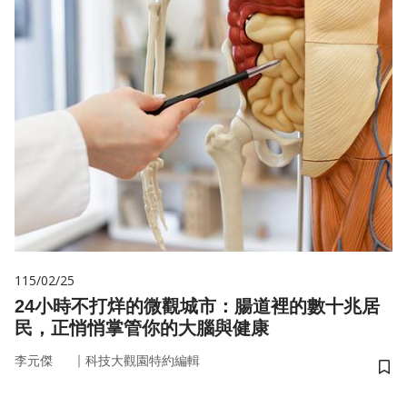
115/02/25
24小時不打烊的微觀城市：腸道裡的數十兆居
民，正悄悄掌管你的大腦與健康
｜
李元傑
科技大觀園特約編輯
儲