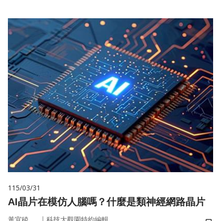
115/03/31
AI晶片在模仿人腦嗎？什麼是類神經網路晶片
｜
黃宜稜
科技大觀園特約編輯