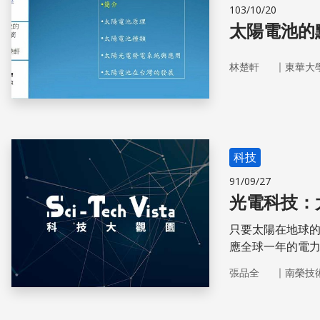
103/10/20
太陽電池的
｜
林楚軒
東華大
科技
91/09/27
光電科技：
只要太陽在地球
應全球一年的電
題，連環保問題
｜
張品全
南榮技