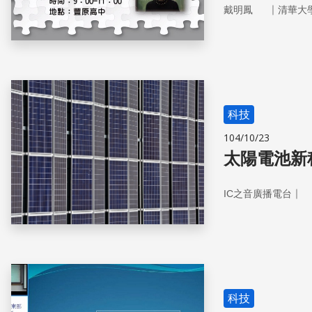
｜
戴明鳳
清華大
科技
104/10/23
太陽電池新
｜
IC之音廣播電台
科技