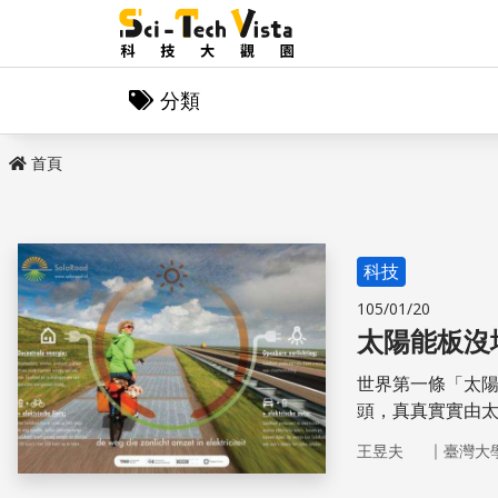
分類
首頁
科技
105/01/20
太陽能板沒
世界第一條「太
頭，真真實實由太陽
用！
｜
王昱夫
臺灣大