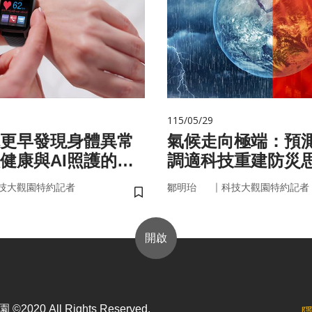
115/05/29
你更早發現身體異常
氣候走向極端：預
健康與AI照護的未
調適科技重建防災
｜
技大觀園特約記者
鄒明珆
科技大觀園特約記者
儲存書籤
開啟
2020 All Rights Reserved.