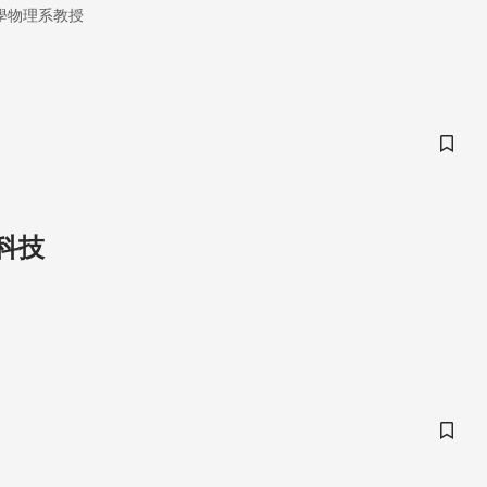
學物理系教授
儲存
科技
儲存