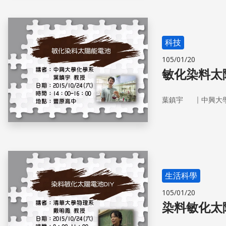
科技
105/01/20
敏化染料太
｜
葉鎮宇
中興大
生活科學
105/01/20
染料敏化太