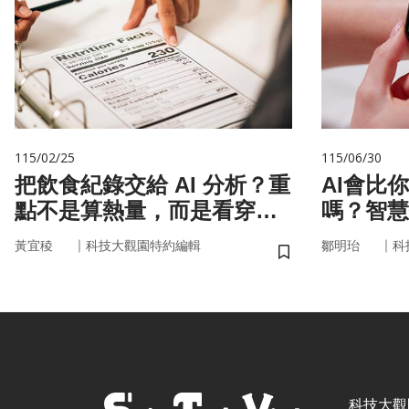
115/02/25
115/06/30
把飲食紀錄交給 AI 分析？重
AI會比
點不是算熱量，而是看穿你
嗎？智慧
的「飲食習慣」
來
｜
｜
黃宜稜
科技大觀園特約編輯
鄒明珆
科
儲存書籤
科技大觀園 ©