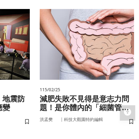
115/02/25
 地震防
減肥失敗不見得是意志力問
應變
題！是你體內的「細菌管
回
家」在幫你囤油
｜
洪孟樊
科技大觀園特約編輯
儲存書籤
儲