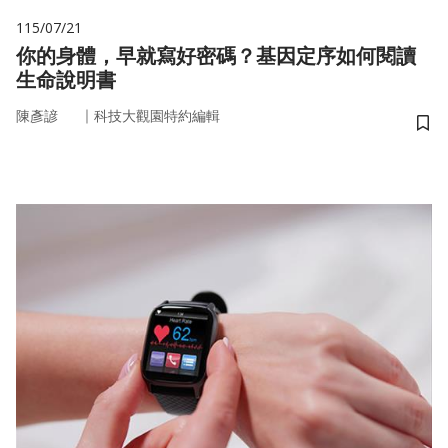
115/07/21
你的身體，早就寫好密碼？基因定序如何閱讀
生命說明書
｜
陳彥諺
科技大觀園特約編輯
儲