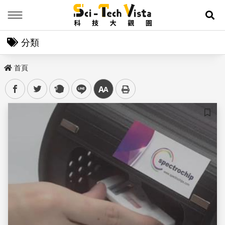
Menu
展
分類
首頁
facebook
twitter
plurk
line
中
儲存