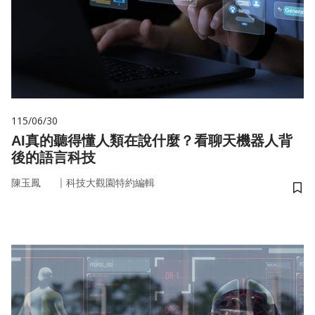
115/06/30
AI真的聽得懂人類在說什麼？看聊天機器人背
後的語言科技
｜
陳玉鳳
科技大觀園特約編輯
儲