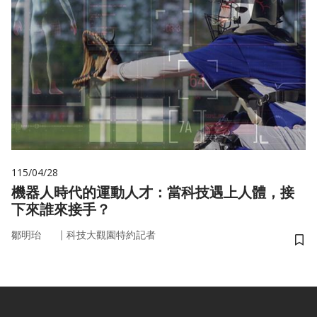
115/04/28
機器人時代的運動人才：當科技遇上人體，接
下來誰來接手？
｜
鄒明珆
科技大觀園特約記者
儲