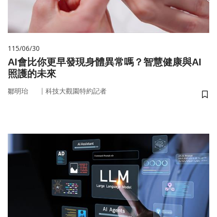
115/06/30
AI會比你更早發現身體異常嗎？智慧健康與AI
照護的未來
｜
鄒明珆
科技大觀園特約記者
儲