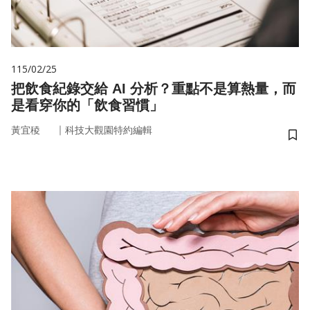
115/02/25
把飲食紀錄交給 AI 分析？重點不是算熱量，而
是看穿你的「飲食習慣」
｜
黃宜稜
科技大觀園特約編輯
儲