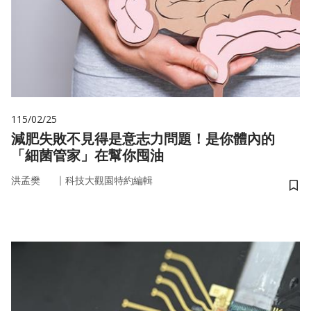
115/02/25
減肥失敗不見得是意志力問題！是你體內的
「細菌管家」在幫你囤油
｜
洪孟樊
科技大觀園特約編輯
儲