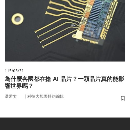
115/03/31
為什麼各國都在搶 AI 晶片？一顆晶片真的能影
響世界嗎？
｜
洪孟樊
科技大觀園特約編輯
儲