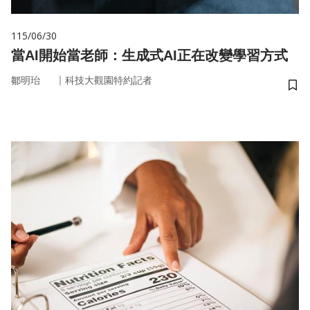
115/06/30
當AI開始當老師：生成式AI正在改變學習方式
｜
鄒明珆
科技大觀園特約記者
儲