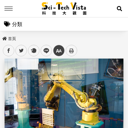
Menu
展
分類
首頁
facebook
twitter
plurk
line
中
儲存