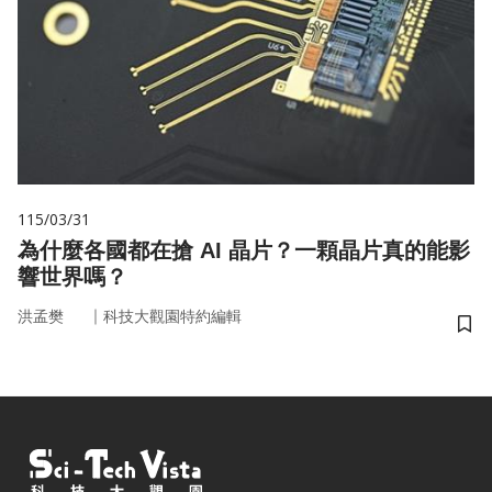
115/03/31
為什麼各國都在搶 AI 晶片？一顆晶片真的能影
響世界嗎？
｜
洪孟樊
科技大觀園特約編輯
儲