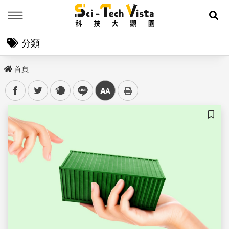
Menu
展
分類
首頁
facebook
twitter
plurk
line
中
儲存