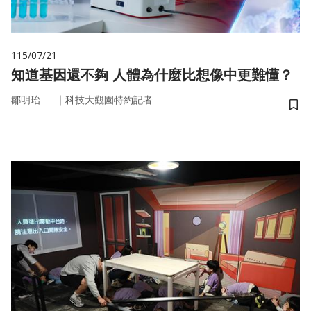
115/07/21
知道基因還不夠 人體為什麼比想像中更難懂？
｜
鄒明珆
科技大觀園特約記者
儲