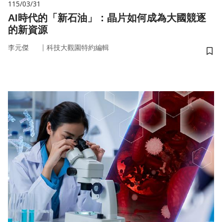
115/03/31
AI時代的「新石油」：晶片如何成為大國競逐
的新資源
｜
李元傑
科技大觀園特約編輯
儲