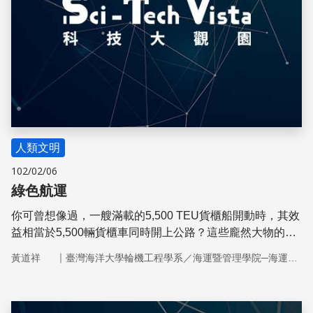
人類文明
102/02/06
綠色航運
你可曾想像過，一艘滿載的5,500 TEU貨櫃船開動時，其效
益相當於5,500輛貨櫃車同時開上公路？這些龐然大物的運
輸工具所排放的汙染會是如何？有哪些綠色環保措施可落實
｜
黃道祥
臺灣海洋大學輪機工程學系／海運暨管理學院─海運研究中心
在海運上？