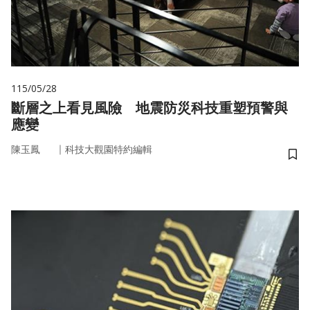
115/05/28
斷層之上看見風險 地震防災科技重塑預警與
應變
｜
陳玉鳳
科技大觀園特約編輯
儲