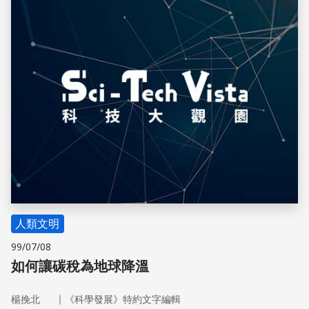
儲存
人類文明
99/07/08
如何讓碳稅為地球降溫
｜
楊挽北
《科學發展》特約文字編輯