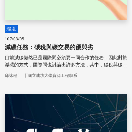
環境
107/03/05
減碳任務：碳稅與碳交易的優與劣
目前減碳儼然已是國際間必須要一同合作的任務，因此對於
減碳的方式，國際間也討論出許多方法，其中，碳稅與碳交
易是目前國際間認為能夠有效減緩溫室效應的方法之一，碳
｜
邱詠程
國立成功大學資源工程學系
稅與碳交易的目標都是一樣的但是又各自有自己的特色，但
是兩者的特性又各自與另一方達到互補的狀態，究竟這兩者
我們該如何抉擇？
儲存