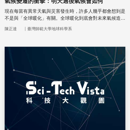
氣候變遷的衝擊：明天過後氣候會如何
現在每當有異常天氣與災害發生時，許多人幾乎都會想到是
不是與「全球暖化」有關。全球暖化到底會對未來氣候造成
什麼樣的影響？我們能夠預測嗎？
｜
陳正達
臺灣師範大學地球科學系
儲存