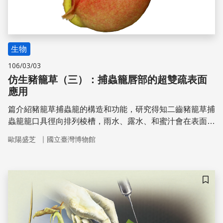
生物
106/03/03
仿生豬籠草（三）：捕蟲籠唇部的超雙疏表面
應用
篇介紹豬籠草捕蟲籠的構造和功能，研究得知二齒豬籠草捕
蟲籠籠口具徑向排列棱槽，雨水、露水、和蜜汁會在表面形
成液膜，讓唇部成為超親水性和疏油性的超雙疏表面，已開
｜
歐陽盛芝
國立臺灣博物館
發永不濕和水不沾等具超疏水性和自潔能力的相關仿生商品
儲存