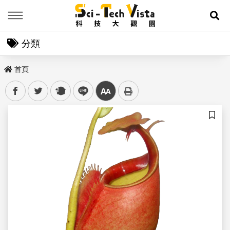
Menu
展
分類
首頁
facebook
twitter
plurk
line
中
儲存