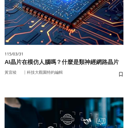
115/03/31
AI晶片在模仿人腦嗎？什麼是類神經網路晶片
｜
黃宜稜
科技大觀園特約編輯
儲