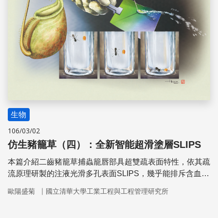
生物
106/03/02
仿生豬籠草（四）：全新智能超滑塗層SLIPS
本篇介紹二齒豬籠草捕蟲籠唇部具超雙疏表面特性，依其疏
流原理研製的注液光滑多孔表面SLIPS，幾乎能排斥含血
液、油的任何液體，有自我潤滑、自我修復、和自我清潔功
｜
歐陽盛菊
國立清華大學工業工程與工程管理研究所
能，可廣泛應用於不沾鍋、防冰塗層、微流體裝置、生醫器
械等方面。