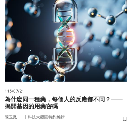
115/07/21
為什麼同一種藥，每個人的反應都不同？——
揭開基因的用藥密碼
｜
陳玉鳳
科技大觀園特約編輯
儲