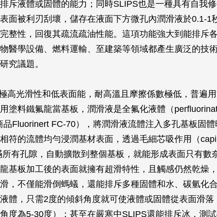
排斥液體或固體的能力；同時SLIPS也是一種具有自我
表面被利刃刮壞，儲存在液面下方微孔內潤滑液於0.1-1
完整性，回復其疏流疏油性能。這項功能強大到能排斥
物醫學設備、燃料運輸、至建築等領域都產生廣泛的技
研究議題。
用具極高光滑性和低表面能，耐高溫且摩擦係數極低，普遍
料鐵氟龍當基板，潤滑液是全氟化液體（perfluorinated 
品Fluorinert FC-70），將潤滑液流體注入多孔基板
相符的流體均勻浸潤基材表面，透過毛細芯吸作用（capill
g）充滿所有孔隙，自動擴散到整個基板，就能形成表面只有數
龍基板加工後的表面就擁有超滑特性，且觸感仍然乾燥
滑，不僅能滑倒螞蟻，還能排斥多種固體和水、碳氫化
液體，只需2度的傾斜角度就可使液體或固體從表面滑落
角度為5-30度）；甚至在嚴寒中SLIPS還能排斥冰，測