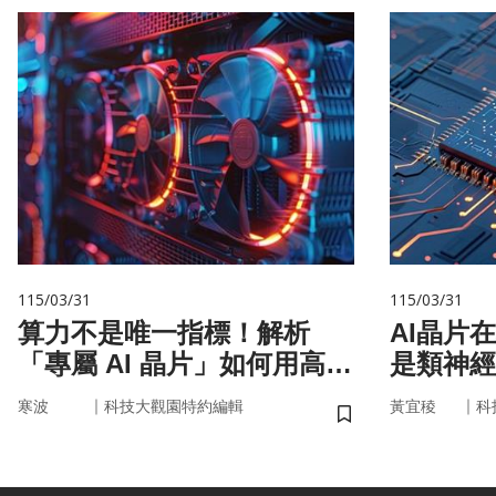
115/03/31
115/03/31
算力不是唯一指標！解析
AI晶片
「專屬 AI 晶片」如何用高效
是類神經
率驅動未來
｜
｜
寒波
科技大觀園特約編輯
黃宜稜
科
儲存書籤