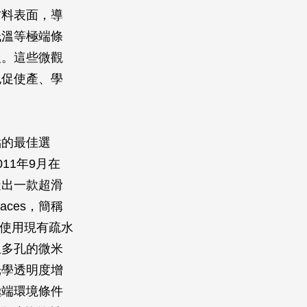
材料表面，導
低溫等極端條
復。這些微觀
也促使產、學
點的最佳選
011年9月在
造出一款超滑
rfaces，簡稱
，使用現有疏水
且多孔的微米
光學透明度增
極端環境條件