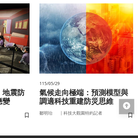
115/05/29
 地震防
氣候走向極端：預測模型與
應變
調適科技重建防災思維
回
｜
鄒明珆
科技大觀園特約記者
儲存書籤
儲