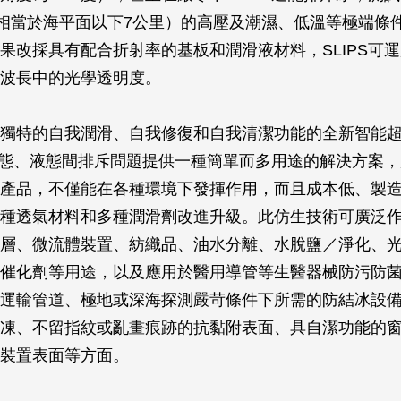
（相當於海平面以下7公里）的高壓及潮濕、低溫等極端條
果改採具有配合折射率的基板和潤滑液材料，SLIPS可
波長中的光學透明度。
獨特的自我潤滑、自我修復和自我清潔功能的全新智能
為固態、液態間排斥問題提供一種簡單而多用途的解決方案
產品，不僅能在各種環境下發揮作用，而且成本低、製
種透氣材料和多種潤滑劑改進升級。此仿生技術可廣泛
層、微流體裝置、紡織品、油水分離、水脫鹽／淨化、
催化劑等用途，以及應用於醫用導管等生醫器械防污防
運輸管道、極地或深海探測嚴苛條件下所需的防結冰設
凍、不留指紋或亂畫痕跡的抗黏附表面、具自潔功能的
裝置表面等方面。