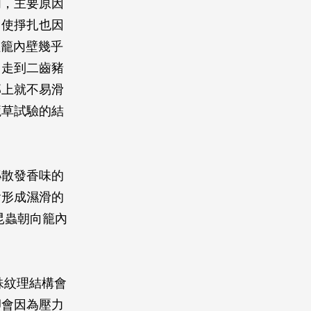
內，主要原因
即使掙扎也因
蟲籠內壁幾乎
，走到二齒豬
部上就不易滑
籠草試驗的結
泌散發香味的
會形成濕滑的
許昆蟲朝向籠內
。
殊紋理結構會
卻會因為壓力