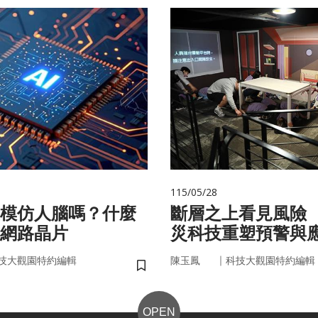
115/05/28
在模仿人腦嗎？什麼
斷層之上看見風險
網路晶片
災科技重塑預警與
｜
技大觀園特約編輯
陳玉鳳
科技大觀園特約編輯
儲存書籤
OPEN