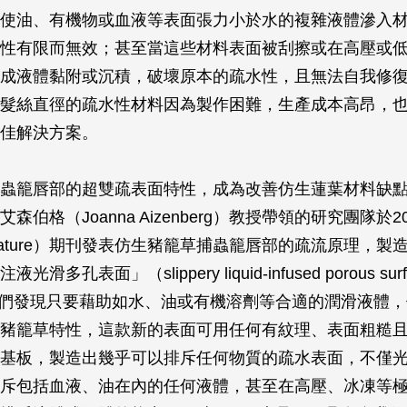
使油、有機物或血液等表面張力小於水的複雜液體滲入
性有限而無效；甚至當這些材料表面被刮擦或在高壓或
成液體黏附或沉積，破壞原本的疏水性，且無法自我修
髮絲直徑的疏水性材料因為製作困難，生產成本高昂，
佳解決方案。
蟲籠唇部的超雙疏表面特性，成為改善仿生蓮葉材料缺
森伯格（Joanna Aizenberg）教授帶領的研究團隊於2
ature）期刊發表仿生豬籠草捕蟲籠唇部的疏流原理，製
滑多孔表面」（slippery liquid-infused porous su
，他們發現只要藉助如水、油或有機溶劑等合適的潤滑液體
豬籠草特性，這款新的表面可用任何有紋理、表面粗糙
基板，製造出幾乎可以排斥任何物質的疏水表面，不僅
斥包括血液、油在內的任何液體，甚至在高壓、冰凍等