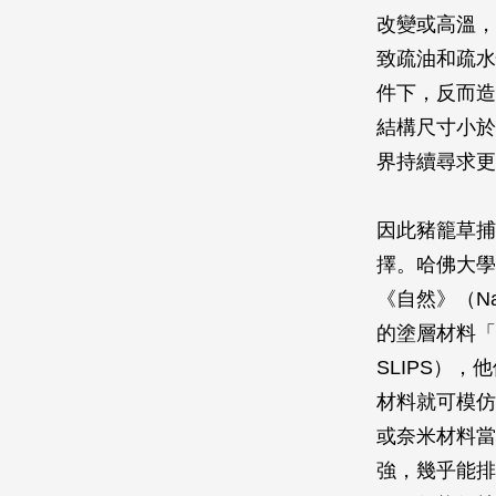
改變或高溫，
致疏油和疏水
件下，反而造
結構尺寸小於
界持續尋求更
因此豬籠草捕
擇。哈佛大學艾
《自然》（N
的塗層材料「注液光
SLIPS）
材料就可模仿
或奈米材料當
強，幾乎能排