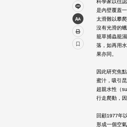
科學家以往認
line
是內壁覆蓋一
太滑難以攀爬
中
沒有光滑的蠟
籠草捕蟲籠濕
落，如再用水
果亦同。
因此研究焦點
蜜汁，吸引昆
超親水性（su
行走爬動，因
回顧1977
形成一個空氣