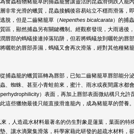
為食蟲植物豬籠草的捕蟲籠會讓靈活的昆蟲滑倒跌入籠
層非常光滑的蠟質，昆蟲接觸後容易站立不穩而滑落，
逃脫，但是二齒豬籠草（
Nepenthes bicalcarata
）的捕
質區，顯然捕蟲另有關鍵機制。經觀察發現，大雨過後
潤唇部的螞蟻接連掉落陷阱，但若將螞蟻放到曬乾的唇
將曬乾的唇部弄濕，螞蟻又會再次滑落，經對其他種豬
從捕蟲籠的蠟質區轉為唇部，已知二齒豬籠草唇部能分
蟲、蜘蛛、甚至小青蛙前來，蜜汁、雨水或夜間露水都
perhydrophilicity）表面，再加上唇部表面微結構只允
此這些獵物最後只能直接滑進籠內，成為豬籠草的營養
年以來，人造疏水材料最著名的仿生對象是蓮葉，葉面的特
墊、讓水滴聚集滑落，科學家藉此研發的超疏水材料，