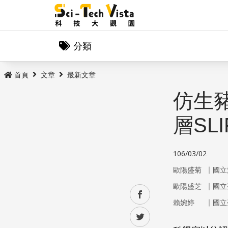
分類
首頁
文章
最新文章
仿生
層SLI
106/03/02
｜
歐陽盛菊
國立
｜
歐陽盛芝
國立
facebook
｜
賴婉婷
國立
twitter