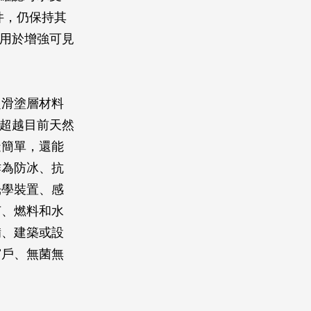
件，仍保持其
運用於增強可見
超滑塗層材料
，超越目前天然
造簡單，還能
作為防冰、抗
光學裝置、感
菌、燃料和水
備、建築或設
窗戶、無菌無