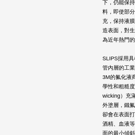
下，仍能保持
料，即使部分
充，保持液膜
造表面，對生
為近年熱門的
SLIPS採
管內層的工業用塗
3M的氟化液商
學性和粗糙度
wickin
外塗層，鐵氟
卻會在表面打
酒精、血液等
面的最小傾斜