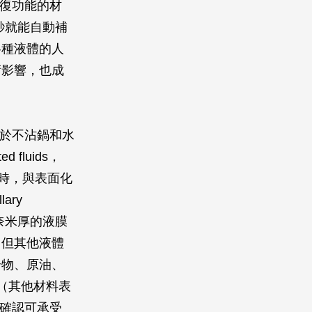
修復功能的材
秒就能自動補
各種液體的人
術影響，也成
用於不沾鍋和水
fluids，
固體時，與表面化
ary
奈米厚的液膜
，但其他液體
合物、原油、
（其他材料表
試確認可承受