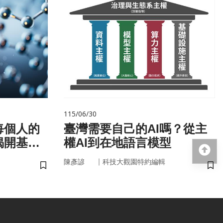
115/06/30
每個人的
臺灣需要自己的AI嗎？從主
揭開基因
權AI到在地語言模型
回
｜
陳彥諺
科技大觀園特約編輯
儲存書籤
儲