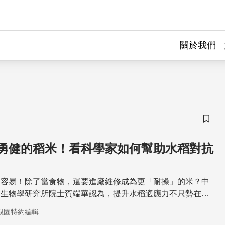
關於我們
儲存
勇健的稻米！看科學家如何幫助水稻對抗
不容易！除了當食物，還要進廠維修成為更「耐操」的米？中
微生物學研究所院士賀端華認為，提升水稻適應力不只勢在必
睫的重要任務。但為什麼米種得好好的，還要研究如何抵抗逆
觀園特約編輯
比較能派上用場？我們現在已經能做到什麼程度了呢？