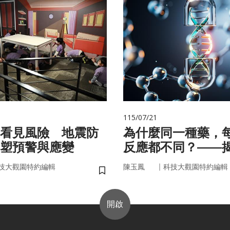
115/07/21
看見風險 地震防
為什麼同一種藥，
塑預警與應變
反應都不同？——
的用藥密碼
｜
技大觀園特約編輯
陳玉鳳
科技大觀園特約編輯
儲存書籤
開啟