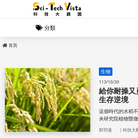
分類
首頁
生物
113/10/30
給你耐操又
生存逆境
這個時代的水稻
央研究院植物暨
行，更是迫在眉
｜
郭羽漫
科技大
境呢？哪種方式