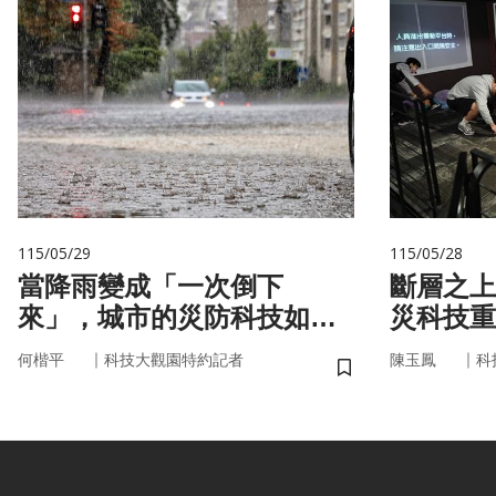
115/05/29
115/05/28
當降雨變成「一次倒下
斷層之上
來」，城市的災防科技如何
災科技重
即時應變？
｜
｜
何楷平
科技大觀園特約記者
陳玉鳳
科
儲存書籤