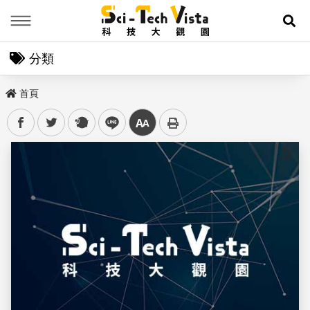
Menu
展
分類
首頁
facebook
twitter
plurk
line
中
儲存