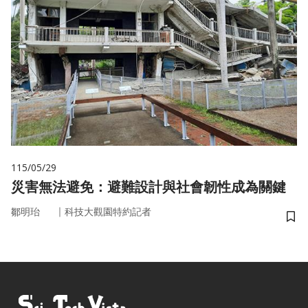
115/05/29
災害無法避免：避難設計與社會韌性成為關鍵
｜
鄒明珆
科技大觀園特約記者
儲