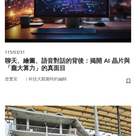
115/03/31
聊天、繪圖、語音對話的背後：揭開 AI 晶片與
「龐大算力」的真面目
｜
曾繁安
科技大觀園特約編輯
儲