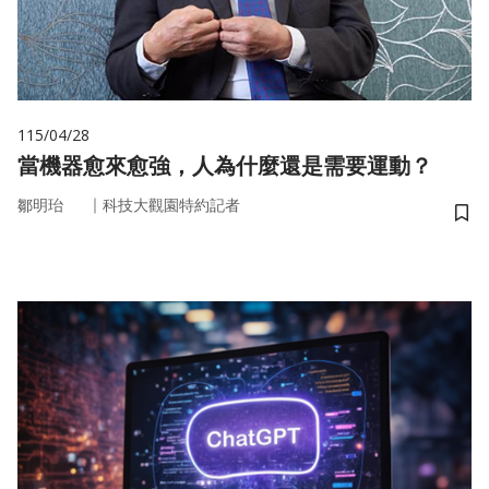
115/04/28
當機器愈來愈強，人為什麼還是需要運動？
｜
鄒明珆
科技大觀園特約記者
儲