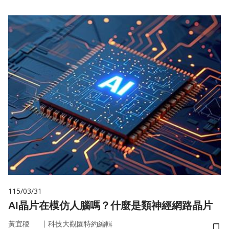
115/03/31
AI晶片在模仿人腦嗎？什麼是類神經網路晶片
｜
黃宜稜
科技大觀園特約編輯