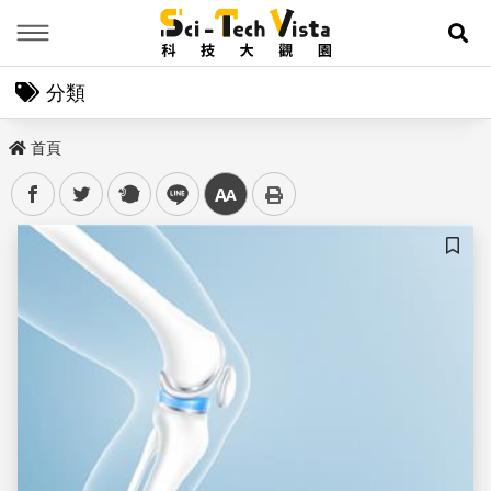
Menu
展
分類
首頁
facebook
twitter
plurk
line
中
儲存