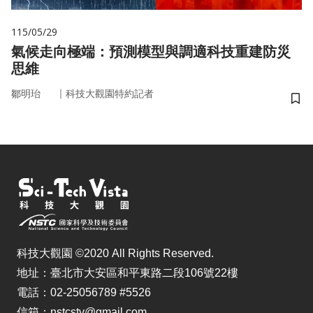
115/05/29
氣候走向極端：預測模型與調適科技重建防災
思維
｜
鄒明珆
科技大觀園特約記者
儲
科技大觀園 ©2020 All Rights Reserved.
地址：臺北市大安區和平東路二段106號22樓
電話：02-25056789 #5526
信箱：nstcstv@gmail.com