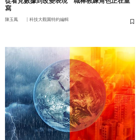
從看見數據到改變表現 職棒教練角色正在重
寫
｜
陳玉鳳
科技大觀園特約編輯
儲