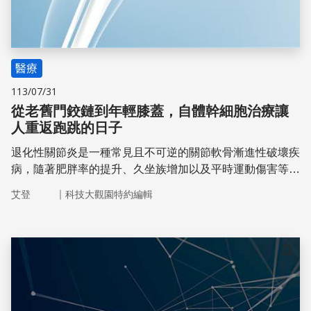
醫療
113/07/31
從老舊門鉸鏈到年輕膝蓋，自體幹細胞治療讓
人重返跑跳的日子
退化性關節炎是一種常見且不可逆的關節軟骨漸進性破壞疾
病，隨著肥胖率的提升、久坐族增加以及平時運動傷害等因
素，也讓退化性關節炎不再是老人專屬的疾病。想像一下，
｜
艾登
科技大觀園特約編輯
你家裡的一個老舊門鉸鏈，每次打開或關閉時都會吱吱作
響。隨著時間的推移，鉸鏈上的潤滑油變乾，金屬之間的摩
擦變得更加明顯，門也變得越來越難以開啟和關閉。同樣的
道理，當我們的軟骨磨損時，關節也會變得僵硬和疼痛，再
儲存
經由年齡、使用頻率的增加，儘管通過運動和保養可以減緩
這一過程，但軟骨的磨損幾乎是無法避免的。