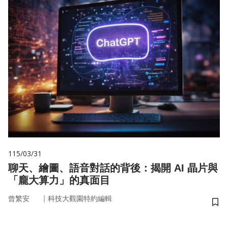
115/03/31
聊天、繪圖、語音對話的背後：揭開 AI 晶片與
「龐大算力」的真面目
｜
曾繁安
科技大觀園特約編輯
儲