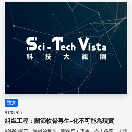
儲存
醫療
91/09/05
組織工程：關節軟骨再生–化不可能為現實
蜥蜴的尾巴，海星的腕足，斷後可以再生，令人羡慕。人體