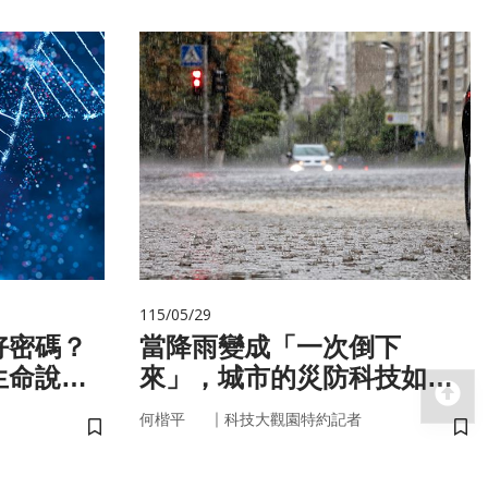
115/05/29
好密碼？
當降雨變成「一次倒下
生命說明
來」，城市的災防科技如何
回
即時應變？
｜
何楷平
科技大觀園特約記者
儲存書籤
儲