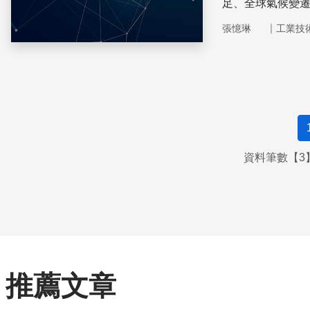
足、全球氣候變
定經濟發展的角
｜
張憶琳
工業技
資料筆數【3】
推薦文章