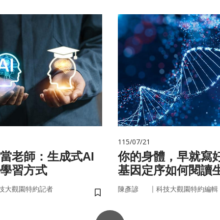
115/07/21
始當老師：生成式AI
你的身體，早就寫
學習方式
基因定序如何閱讀
書
｜
技大觀園特約記者
陳彥諺
科技大觀園特約編輯
儲存書籤