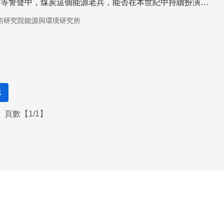
遷等警聲中，煤炭這個能源老兵，能否在本世紀中持續扮演穩
色？
術研究院能源與環境研究所
1
頁數【1/1】