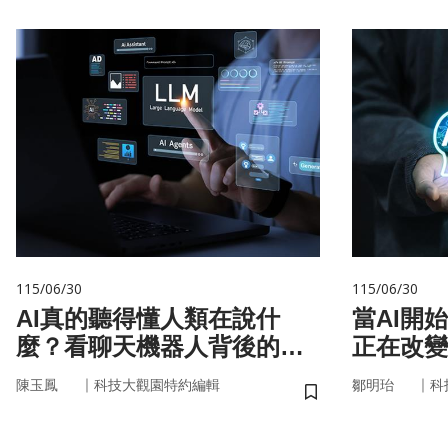
115/06/30
115/06/30
AI真的聽得懂人類在說什
當AI開
麼？看聊天機器人背後的語
正在改變
言科技
｜
｜
陳玉鳳
科技大觀園特約編輯
鄒明珆
科
儲存書籤