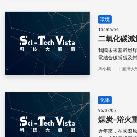
環境
104/06/04
二氧化碳減
我國未來基載燃
電結合碳捕獲及
｜
馬小康
臺灣大
化學
96/07/05
煤炭–浴火
近年來，在國際