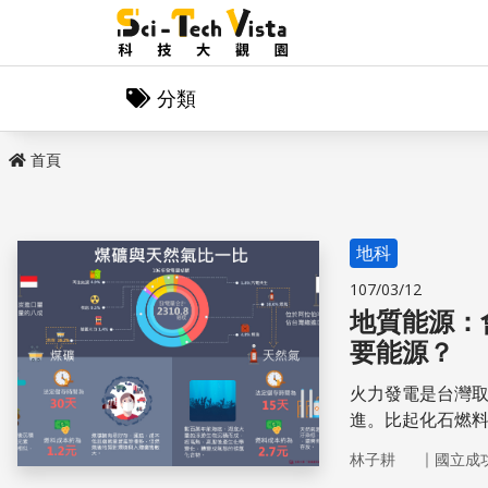
分類
首頁
地科
107/03/12
地質能源：
要能源？
火力發電是台灣
進。比起化石燃
進口能源的台灣
｜
林子耕
國立成
了當代社會的重