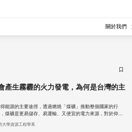
關於我們
儲存
會產生霧霾的火力發電，為何是台灣的主
取得能源的主要途徑，透過燃燒「煤礦」推動整個國家的行
料，煤礦是更易儲存、易運輸、又便宜的電力來源，對於仰賴
而言，是極具優勢的選擇。同時，煤礦帶來的空氣汙染也成為
功大學資源工程學系
要課題。