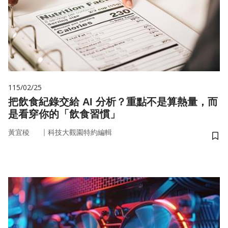
115/02/25
把飲食紀錄交給 AI 分析？重點不是算熱量，而
是看穿你的「飲食習慣」
｜
黃宜稜
科技大觀園特約編輯
儲