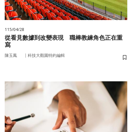
115/04/28
從看見數據到改變表現 職棒教練角色正在重
寫
｜
陳玉鳳
科技大觀園特約編輯
儲