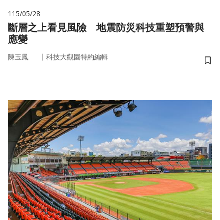
115/05/28
斷層之上看見風險 地震防災科技重塑預警與
應變
｜
陳玉鳳
科技大觀園特約編輯
儲