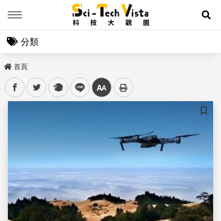
Menu
展
分類
首頁
facebook
twitter
plurk
line
中
儲存