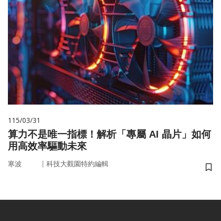
115/03/31
算力不是唯一指標！解析「專屬 AI 晶片」如何
用高效率驅動未來
｜
寒波
科技大觀園特約編輯
儲