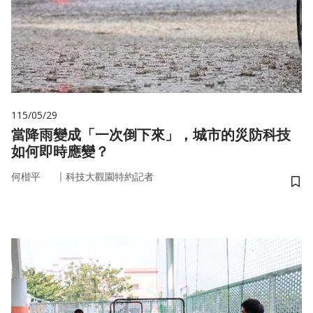
115/05/29
當降雨變成「一次倒下來」，城市的災防科技
如何即時應變？
｜
何楷平
科技大觀園特約記者
儲