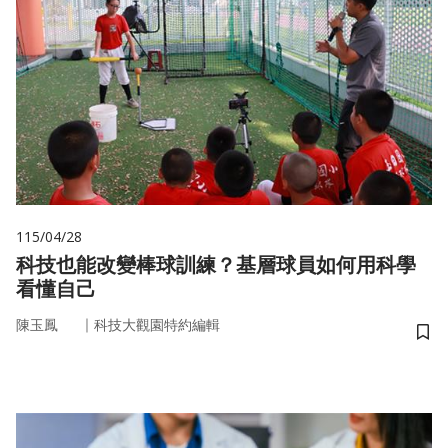
115/04/28
科技也能改變棒球訓練？基層球員如何用科學
看懂自己
｜
陳玉鳳
科技大觀園特約編輯
儲