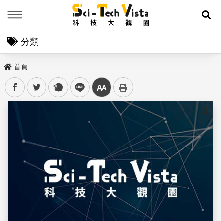
Menu
展
分類
首頁
facebook
twitter
plurk
line
中
儲存