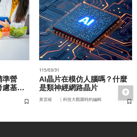
115/03/31
精準營
AI晶片在模仿人腦嗎？什麼
考慮基
是類神經網路晶片
回
微生物
｜
黃宜稜
科技大觀園特約編輯
儲存書籤
儲