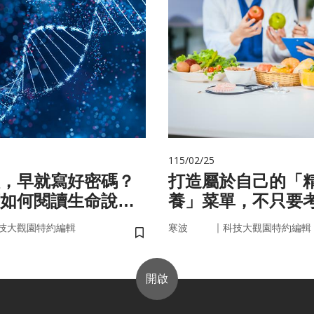
115/02/25
，早就寫好密碼？
打造屬於自己的「
如何閱讀生命說明
養」菜單，不只要
因，關鍵更在腸道
｜
技大觀園特約編輯
寒波
科技大觀園特約編輯
儲存書籤
開啟