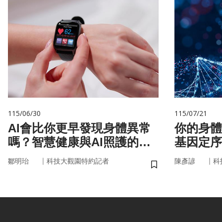
115/06/30
115/07/21
AI會比你更早發現身體異常
你的身體
嗎？智慧健康與AI照護的未
基因定序
來
書
｜
｜
鄒明珆
科技大觀園特約記者
陳彥諺
科
儲存書籤