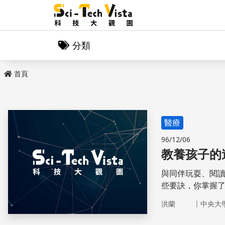
分類
首頁
醫療
96/12/06
教養孩子的
與同伴玩耍、閱
些要訣，你掌握
｜
洪蘭
中央大