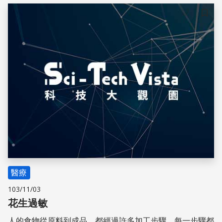
儲存
醫療
103/11/03
花生過敏
人的食物從原料到成品，都經過許多加工步驟，每一步驟都