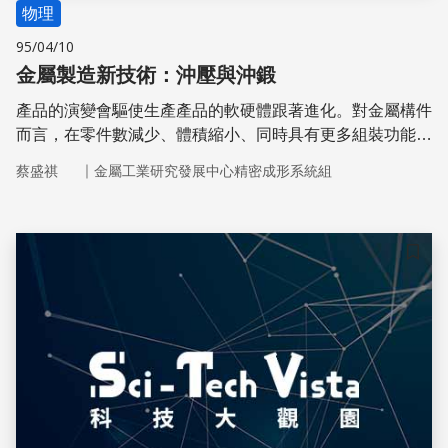
物理
95/04/10
金屬製造新技術：沖壓與沖鍛
產品的演變會驅使生產產品的軟硬體跟著進化。對金屬構件
而言，在零件數減少、體積縮小、同時具有更多組裝功能的
需求下，零件外形將變得更為複雜。
｜
蔡盛祺
金屬工業研究發展中心精密成形系統組
儲存