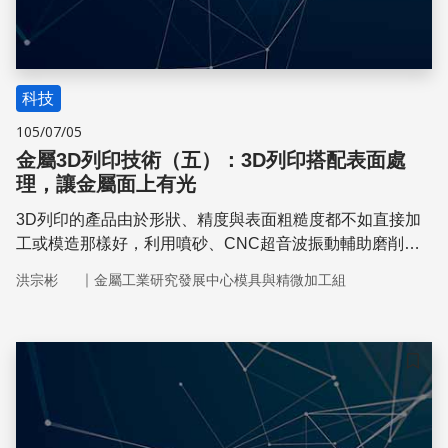
科技
105/07/05
金屬3D列印技術（五）：3D列印搭配表面處
理，讓金屬面上有光
3D列印的產品由於形狀、精度與表面粗糙度都不如直接加
工或模造那樣好，利用噴砂、CNC超音波振動輔助磨削、
雷射平坦化、電化學加工等後處理方式精修與拋光產品的表
｜
洪宗彬
金屬工業研究發展中心模具與精微加工組
面，可增加3D列印產品的品質。
儲存