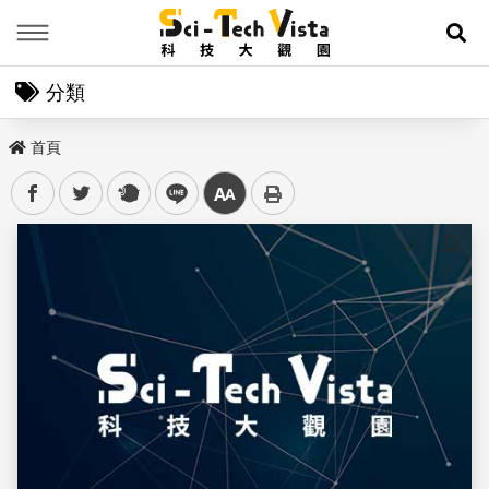
Menu
展
分類
首頁
facebook
twitter
plurk
line
中
儲存