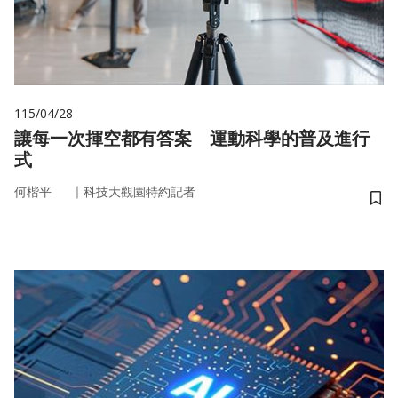
115/04/28
讓每一次揮空都有答案 運動科學的普及進行
式
｜
何楷平
科技大觀園特約記者
儲