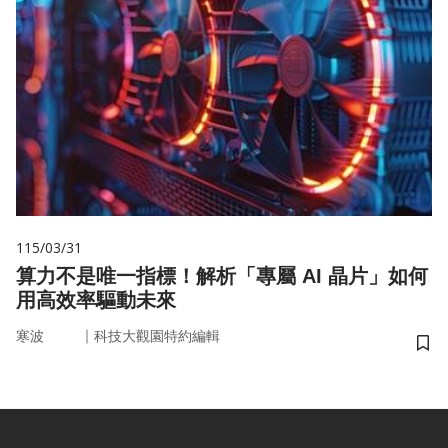
115/03/31
算力不是唯一指標！解析「專屬 AI 晶片」如何
用高效率驅動未來
｜
寒波
科技大觀園特約編輯
儲