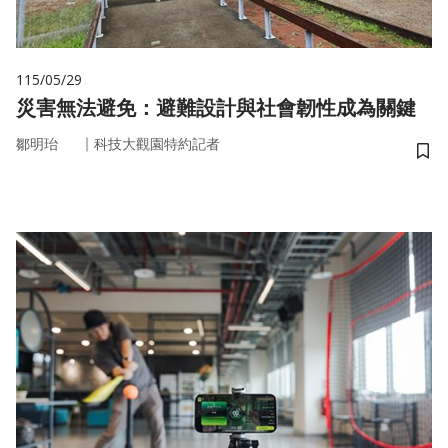
115/05/29
災害無法避免：避難設計與社會韌性成為關鍵
｜
鄒明珆
科技大觀園特約記者
儲