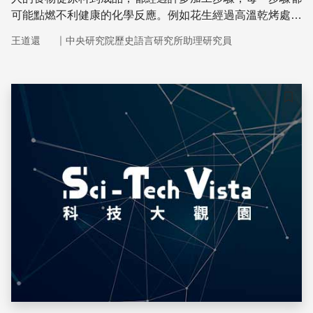
可能點燃不利健康的化學反應。例如花生經過高溫乾烤處
理，會使蛋白質發生糖化反應，最後形成的複雜分子會刺激
｜
王道還
中央研究院歷史語言研究所助理研究員
免疫系統。
儲存