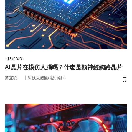
115/03/31
AI晶片在模仿人腦嗎？什麼是類神經網路晶片
｜
黃宜稜
科技大觀園特約編輯
儲