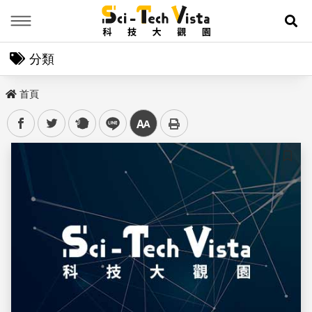
Menu
展
分類
首頁
facebook
twitter
plurk
line
中
儲存