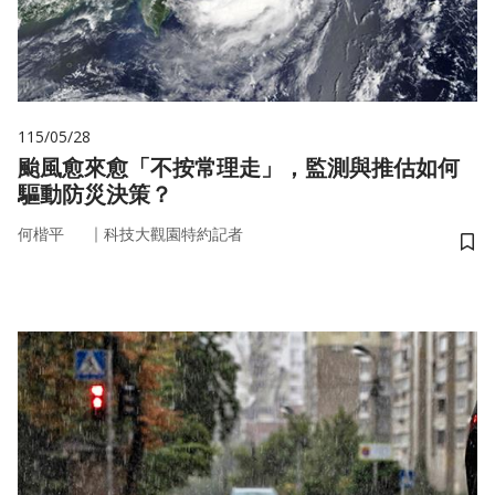
115/05/28
颱風愈來愈「不按常理走」，監測與推估如何
驅動防災決策？
｜
何楷平
科技大觀園特約記者
儲