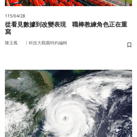
115/04/28
從看見數據到改變表現 職棒教練角色正在重
寫
｜
陳玉鳳
科技大觀園特約編輯
儲