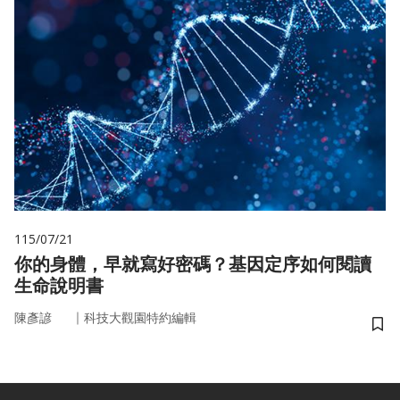
115/07/21
你的身體，早就寫好密碼？基因定序如何閱讀
生命說明書
｜
陳彥諺
科技大觀園特約編輯
儲