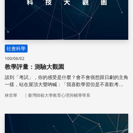
社會科學
100/06/02
教學評量：測驗大觀園
談到「考試」，你的感受是什麼？會不會很想跟日劇的主角
一樣，站在屋頂大聲吶喊：「我喜歡學習但是不喜歡考
試！」或「我不想過斤斤計較分數的日子！」
｜
林世華
臺灣師範大學教育心理與輔導學系
儲存