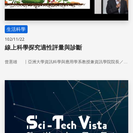
生活科學
102/11/22
線上科學探究適性評量與診斷
｜
曾憲雄
亞洲大學資訊科學與應用學系教授兼資訊學院院長／TWNIC董事長
儲存