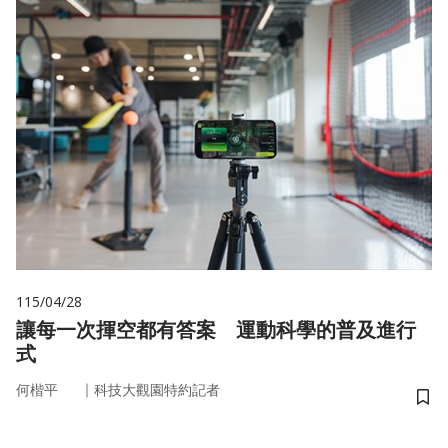
115/04/28
讓每一次揮空都有答案 運動科學的普及進行
式
｜
何楷平
科技大觀園特約記者
儲