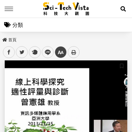
Menu
展
分類
首頁
facebook
twitter
plurk
line
中
儲存