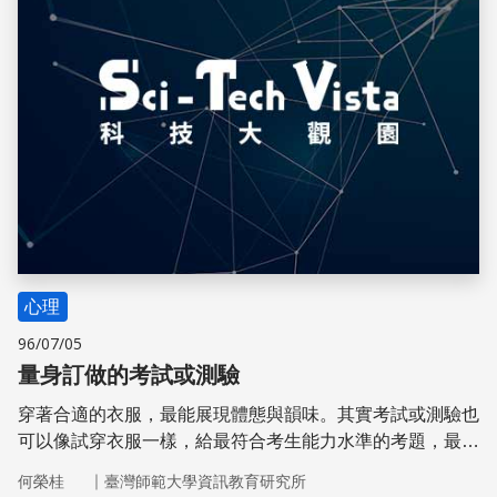
心理
96/07/05
量身訂做的考試或測驗
穿著合適的衣服，最能展現體態與韻味。其實考試或測驗也
可以像試穿衣服一樣，給最符合考生能力水準的考題，最能
反映她／他的真實能力。適性測驗就是要做這樣的事。
｜
何榮桂
臺灣師範大學資訊教育研究所