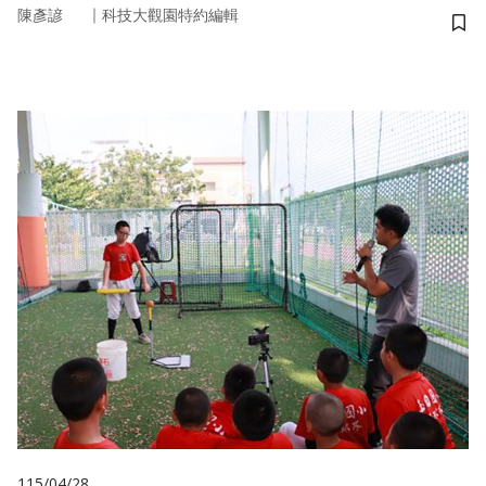
｜
陳彥諺
科技大觀園特約編輯
儲
115/04/28