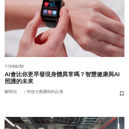
115/06/30
AI會比你更早發現身體異常嗎？智慧健康與AI
照護的未來
｜
鄒明珆
科技大觀園特約記者
儲