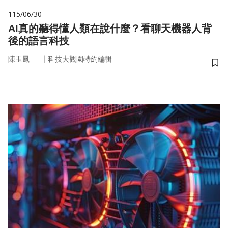
115/06/30
AI真的聽得懂人類在說什麼？看聊天機器人背
後的語言科技
｜
陳玉鳳
科技大觀園特約編輯
儲