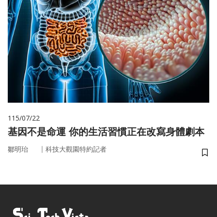
115/07/22
基因不是命運 你的生活習慣正在改寫身體劇本
｜
鄒明珆
科技大觀園特約記者
儲