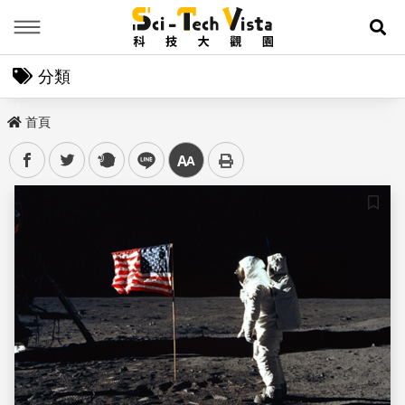
Menu
展
分類
首頁
facebook
twitter
plurk
line
中
儲存