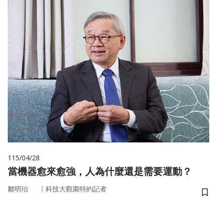
115/04/28
當機器愈來愈強，人為什麼還是需要運動？
｜
鄒明珆
科技大觀園特約記者
儲