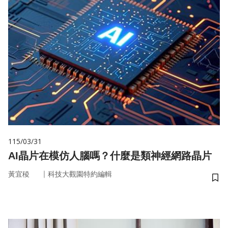
115/03/31
AI晶片在模仿人腦嗎？什麼是類神經網路晶片
｜
黃宜稜
科技大觀園特約編輯
儲