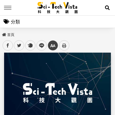
Menu
展
分類
首頁
facebook
twitter
plurk
line
中
儲存