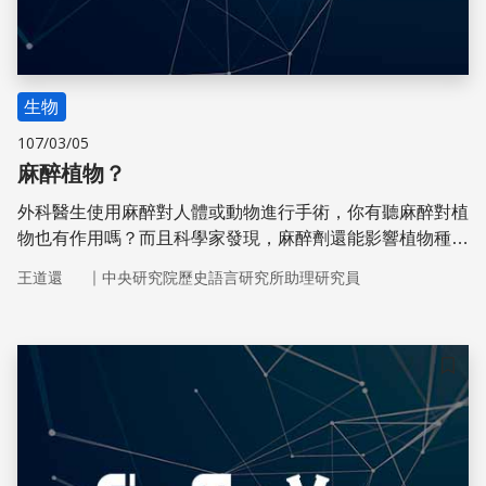
生物
107/03/05
麻醉植物？
外科醫生使用麻醉對人體或動物進行手術，你有聽麻醉對植
物也有作用嗎？而且科學家發現，麻醉劑還能影響植物種子
的休眠、葉綠素的生產、自由基的清理等生理機制。
｜
王道還
中央研究院歷史語言研究所助理研究員
儲存