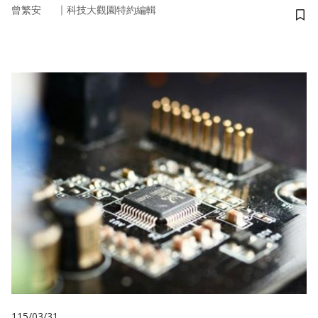
｜
曾繁安
科技大觀園特約編輯
儲
115/03/31