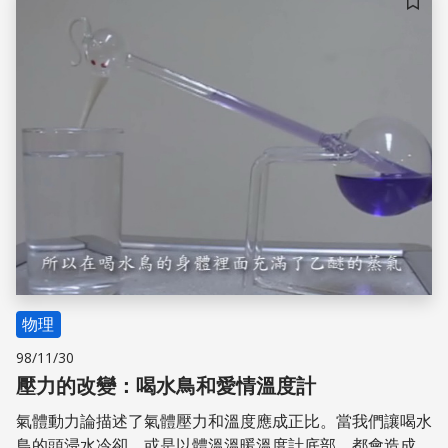
儲存
物理
98/11/30
壓力的改變：喝水鳥和愛情溫度計
氣體動力論描述了氣體壓力和溫度應成正比。當我們讓喝水
鳥的頭浸水冷卻，或是以體溫溫暖溫度計底部，都會造成氣