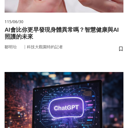
115/06/30
AI會比你更早發現身體異常嗎？智慧健康與AI
照護的未來
｜
鄒明珆
科技大觀園特約記者
儲