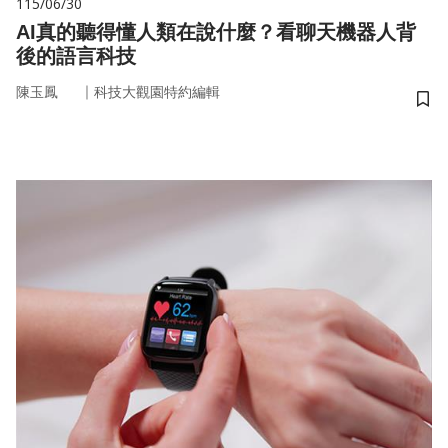
115/06/30
AI真的聽得懂人類在說什麼？看聊天機器人背
後的語言科技
｜
陳玉鳳
科技大觀園特約編輯
儲