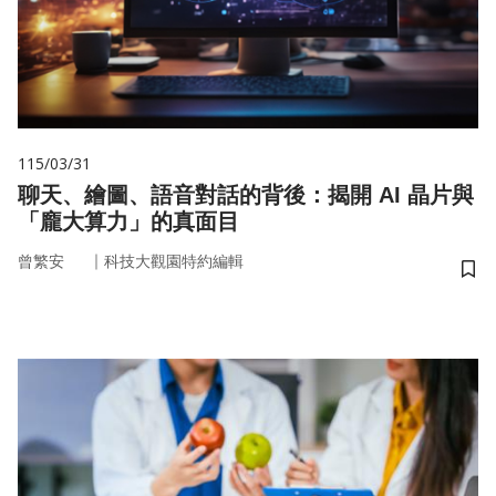
115/03/31
聊天、繪圖、語音對話的背後：揭開 AI 晶片與
「龐大算力」的真面目
｜
曾繁安
科技大觀園特約編輯
儲