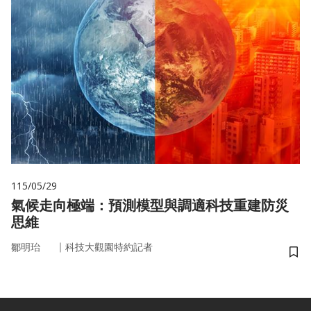
115/05/29
氣候走向極端：預測模型與調適科技重建防災
思維
｜
鄒明珆
科技大觀園特約記者
儲