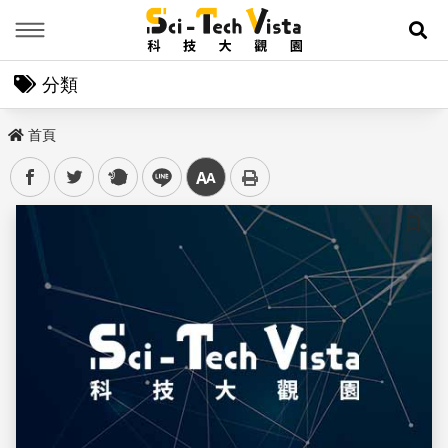
Menu
展
分類
首頁
facebook
twitter
plurk
line
中
儲存