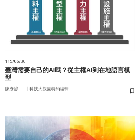
115/06/30
臺灣需要自己的AI嗎？從主權AI到在地語言模
型
｜
陳彥諺
科技大觀園特約編輯
儲