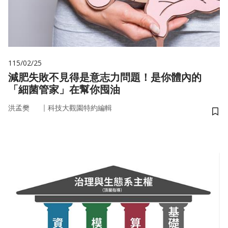
115/02/25
減肥失敗不見得是意志力問題！是你體內的
「細菌管家」在幫你囤油
｜
洪孟樊
科技大觀園特約編輯
儲