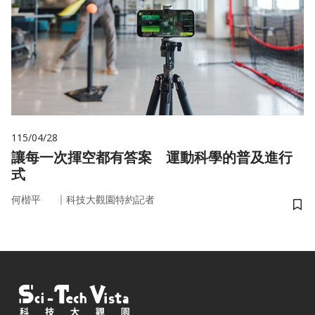
115/04/28
讓每一次揮空都有答案 運動科學的普及進行
式
｜
何楷平
科技大觀園特約記者
儲