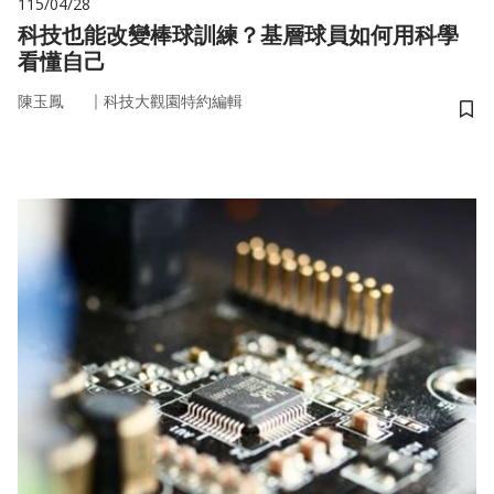
115/04/28
科技也能改變棒球訓練？基層球員如何用科學
看懂自己
｜
陳玉鳳
科技大觀園特約編輯
儲