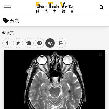
Menu
展
分類
首頁
facebook
twitter
plurk
line
中
儲存