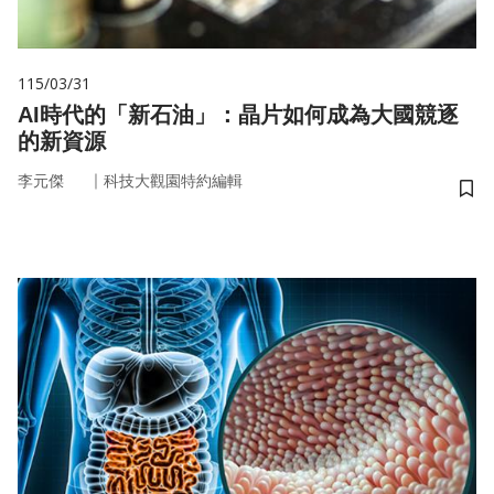
115/03/31
AI時代的「新石油」：晶片如何成為大國競逐
的新資源
｜
李元傑
科技大觀園特約編輯
儲