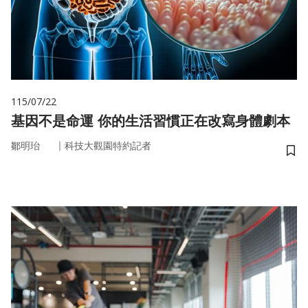
115/07/22
基因不是命運 你的生活習慣正在改寫身體劇本
｜
鄒明珆
科技大觀園特約記者
儲