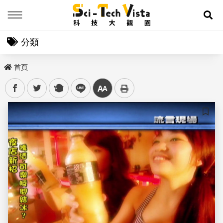
Menu
展
分類
首頁
facebook
twitter
plurk
line
中
儲存