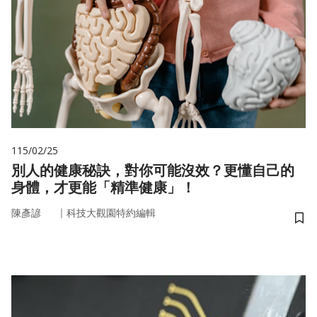
115/02/25
別人的健康秘訣，對你可能沒效？更懂自己的
身體，才更能「精準健康」！
｜
陳彥諺
科技大觀園特約編輯
儲