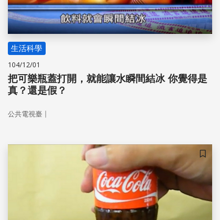
生活科學
104/12/01
把可樂瓶蓋打開，就能讓水瞬間結冰 你覺得是
真？還是假？
｜
公共電視臺
儲存