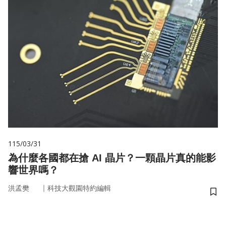
115/03/31
為什麼各國都在搶 AI 晶片？一顆晶片真的能影
響世界嗎？
｜
洪孟樊
科技大觀園特約編輯
儲