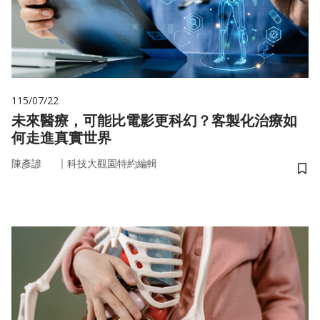
115/07/22
未來醫療，可能比電影更科幻？客製化治療如
何走進真實世界
｜
陳彥諺
科技大觀園特約編輯
儲