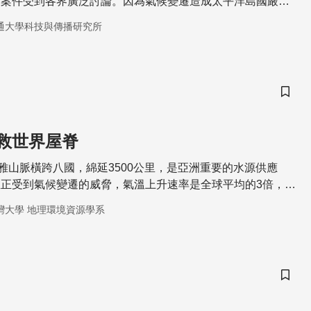
這案件受到各界廣泛討論。因為氣候變遷造成太平洋島國嚴重
，未來氣候難民也將大幅增加，紐西蘭如何因應這樣的問題，
通大學科技與傳播研究所
儲存
救世界屋脊
雅山脈橫跨八國，綿延3500公里，是亞洲重要的水源供應
正受到氣候變遷的威脅，氣溫上升速率是全球平均的3倍，對
與在地社群造成毀滅性打擊。有關國家已經啟動一項為期3年
灣大學 地理環境資源學系
整評估該地區的當前狀態，並對未來永續發展提出一系列政策
儲存