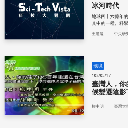
冰河時代
地球四十六億年
其中的一種。科
｜
王道還
中央研
環境
102/05/17
臺灣人，你
候變遷陰影
｜
柳中明
臺灣大