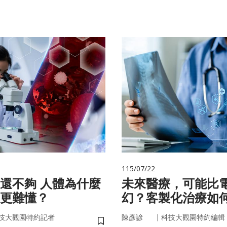
115/07/22
 人體為什麼
未來醫療，可能比
更難懂？
幻？客製化治療如
實世界
｜
技大觀園特約記者
陳彥諺
科技大觀園特約編輯
儲存書籤