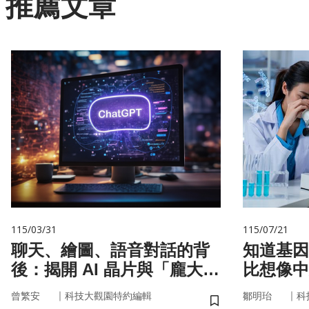
推薦文章
115/03/31
115/07/21
聊天、繪圖、語音對話的背
知道基因還不夠
後：揭開 AI 晶片與「龐大算
比想像中
力」的真面目
｜
｜
曾繁安
科技大觀園特約編輯
鄒明珆
科
儲存書籤