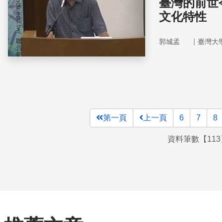
臺灣的前世
文化特性
｜
郭城孟
臺灣大
第一頁
上一頁
6
7
8
資料筆數【113