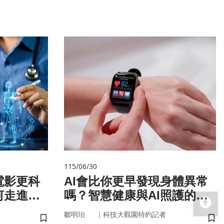
115/06/30
電影更科
AI會比你更早發現身體異常
何走進真
嗎？智慧健康與AI照護的未
回
來
｜
鄒明珆
科技大觀園特約記者
儲存書籤
儲