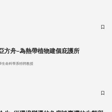
儲存
亞方舟–為熱帶植物建個庇護所
學生命科學系特聘教授
儲存