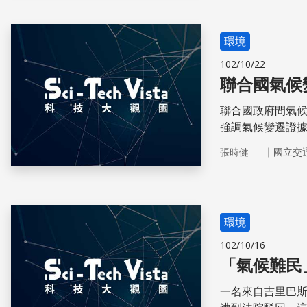
環境
102/10/22
聯合國氣候
聯合國政府間氣候
強調氣候變遷證
化狀況，本世紀
｜
張時健
國立交
環境
102/10/16
「氣候難民
一名來自吉里巴