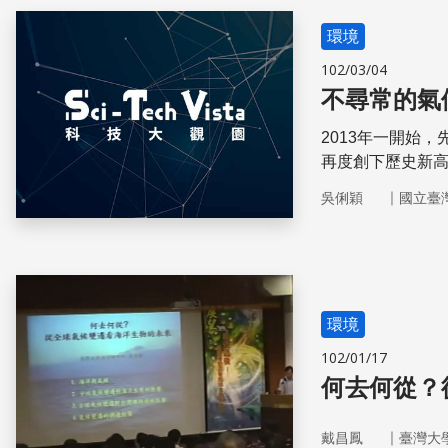
環境
102/03/04
不尋常的氣
2013年一開始
再度創下歷史新
巴西卻在里約熱內
｜
吳俐穎
國立臺
成的暖化之間有
節，未來人類將
環境
102/01/17
何去何從？
｜
戴昌鳳
臺灣大