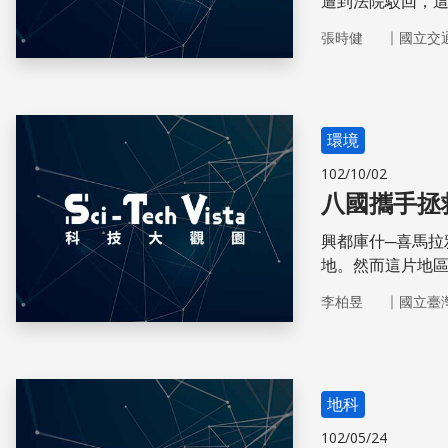
遭到法院駁回，
威脅是不爭事實
｜
張時健
國立交
備受關注
環境
102/10/02
八國攜手拯
興都庫什─喜馬拉
地。然而這片地區
於當地的生態系統
｜
李柏昱
國立臺
的計畫，預計完
建議
地科
102/05/24