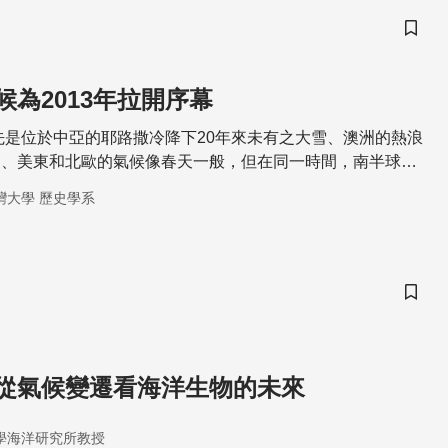
儲存
候為2013年拉開序幕
，先是位於中亞的耶路撒冷降下20年來未有之大雪、澳洲的熱浪
高、美東和北歐的氣候像春天一般，但在同一時間，南半球的
盧測到攝氏43度的高溫。最近的研究指出這類事件和人類造
灣大學 歷史學系
清楚的關聯，甚至發現暖化已經影響到了全球大尺度的溫度調
面臨更多的極端天氣事件。
儲存
從氣候變遷看海洋生物的未來
學海洋研究所教授