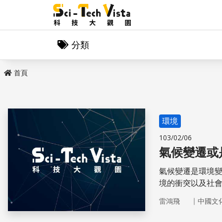
分類
首頁
環境
103/02/06
氣候變遷或
氣候變遷是環境
境的衝突以及社
述中的核心議題
｜
雷鴻飛
中國文