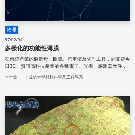
物理
97/02/04
多樣化的功能性薄膜
在傳統產業的裝飾燈、眼鏡、汽車燈及切削工具，到支撐今
日3C、資訊高科技產業的各種電子、光學、感測器元件等
產品上，都可見到薄膜的蹤跡。
｜
李世欽
成功大學材料科學及工程學系
儲存