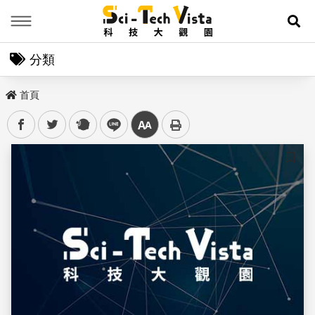
Menu
展
分類
首頁
facebook
twitter
plurk
line
中
儲存