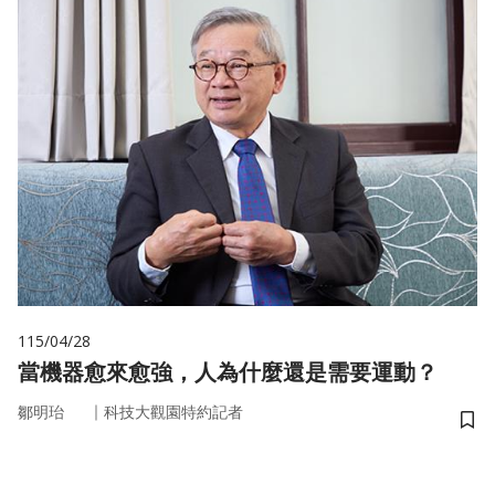
115/04/28
當機器愈來愈強，人為什麼還是需要運動？
｜
鄒明珆
科技大觀園特約記者
儲