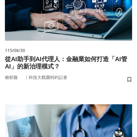
115/06/30
從AI助手到AI代理人：金融業如何打造「AI管
AI」的新治理模式？
｜
賴郁薇
科技大觀園特約記者
儲