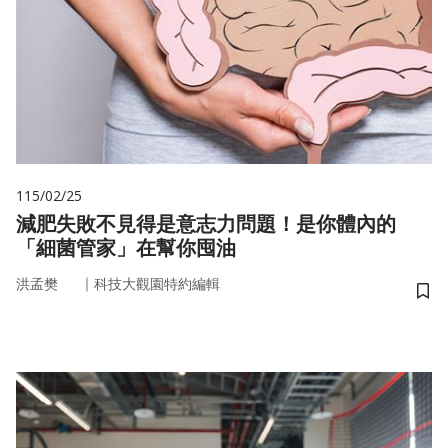
115/02/25
減肥失敗不見得是意志力問題！是你體內的
「細菌管家」在幫你囤油
｜
洪孟樊
科技大觀園特約編輯
儲