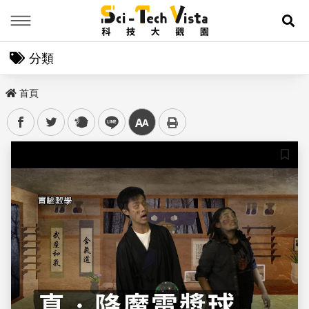
Menu
展
分類
首頁
facebook
twitter
plurk
line
中
儲存