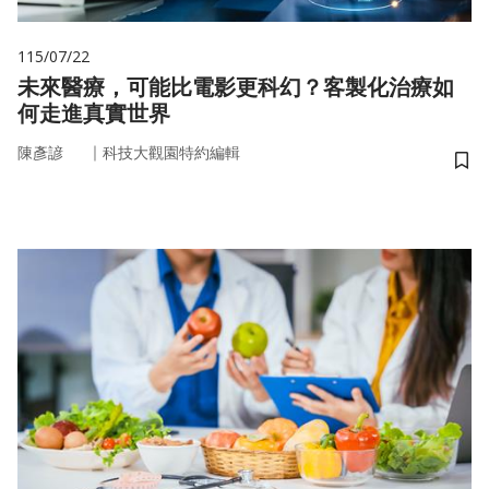
115/07/22
未來醫療，可能比電影更科幻？客製化治療如
何走進真實世界
｜
陳彥諺
科技大觀園特約編輯
儲