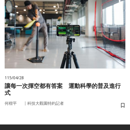
115/04/28
讓每一次揮空都有答案 運動科學的普及進行
式
｜
何楷平
科技大觀園特約記者
儲