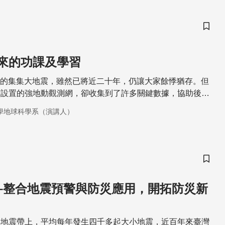
儲存
來的功課及學習
21日的集集大地震，雖然已將近二十年，仍讓大家餘悸猶存。但
前設置的強地動觀測網，卻收集到了許多關鍵數據，協助後續
學的研究。本篇文章即在介紹從此次數據下得到的分析結果與
學地球科學系（演講人）
儲存
–整合地震預警與防災應用，開拓防災新
洋地震帶上，平均每年發生四千多起大小地震，近百年來臺灣