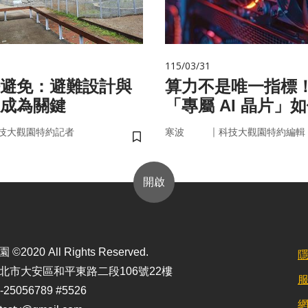
115/03/31
避免：避難設計與
算力不是唯一指標
成為關鍵
「專屬 AI 晶片」
率驅動未來
｜
技大觀園特約記者
寒波
科技大觀園特約編輯
儲存書籤
開啟
2020 All Rights Reserved.
北市大安區和平東路二段106號22樓
25056789 #5526