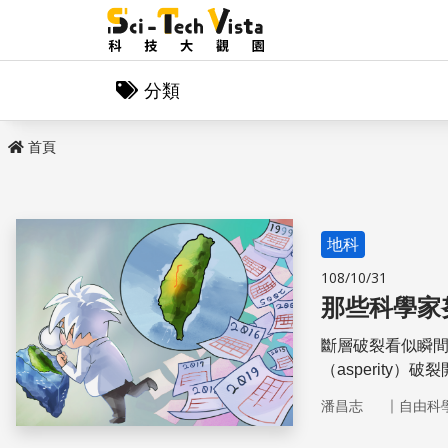
分類
首頁
地科
108/10/31
那些科學家
斷層破裂看似瞬
（asperit
累積能量、釋放
｜
潘昌志
自由科
究，可以如何幫