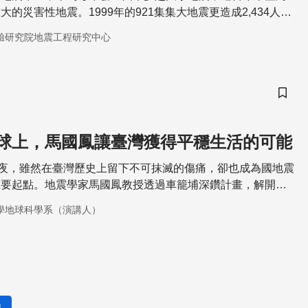
的災害性地震。1999年的921集集大地震更造成2,434人死
房屋倒塌之災情。
驗研究院地震工程研究中心
儲存
球上，馬國鳳讓臺灣獲得平穩生活的可能
一夜，雖然在臺灣歷史上留下不可抹滅的傷痛，卻也成為國地震
重要起點。地震學家馬國鳳教授透過車籠埔深鑽計畫，解開了
密，讓臺灣的地震防災技術更上一層樓。
學地球科學系（演講人）