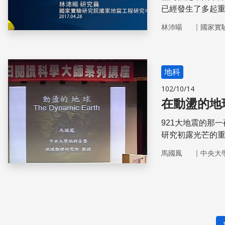
已經發生了多起重大
亡、近十一萬戶
｜
林沛暘
國家實
地科
102/10/14
在動盪的地
921大地震的那
研究初露光芒的
地底下的多重秘
｜
馬國鳳
中央大