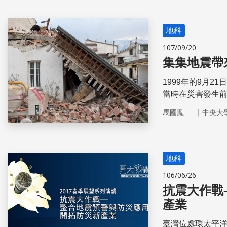
地科
107/09/20
集集地震帶
1999年的9月
當時在災害發生
的地質及地震科
｜
馬國鳳
中央大
貢獻。
地科
106/06/26
抗震大作戰
產業
臺灣位處環太平