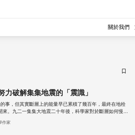
關於我們
儲存
努力破解集集地震的「震識」
間的事，但其實斷層上的能量早已累積了幾百年，最終在地栓
y）破裂開來。九二一集集大地震二十年後，科學家對於斷層如何慢慢
能量，以及斷層錯動機制有多少了解了呢？這二十年累積的研
學作家
助我們提供防災效益呢？