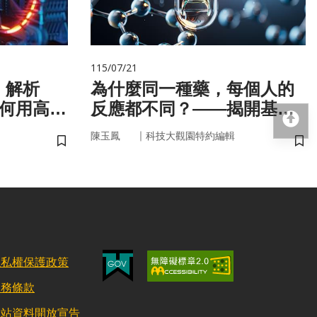
115/07/21
！解析
為什麼同一種藥，每個人的
如何用高效
反應都不同？——揭開基因
回
的用藥密碼
｜
陳玉鳳
科技大觀園特約編輯
儲存書籤
儲
隱私權保護政策
服務條款
網站資料開放宣告