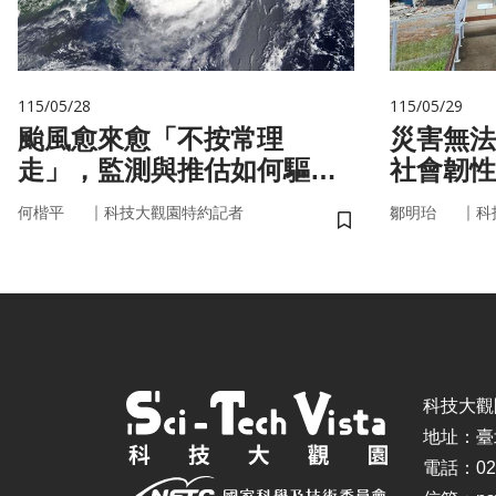
115/05/28
115/05/29
颱風愈來愈「不按常理
災害無法
走」，監測與推估如何驅動
社會韌性
防災決策？
｜
｜
何楷平
科技大觀園特約記者
鄒明珆
科
儲存書籤
科技大觀園 ©
地址：臺
電話：02-