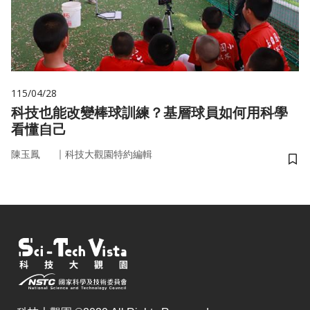
115/04/28
科技也能改變棒球訓練？基層球員如何用科學
看懂自己
｜
陳玉鳳
科技大觀園特約編輯
儲