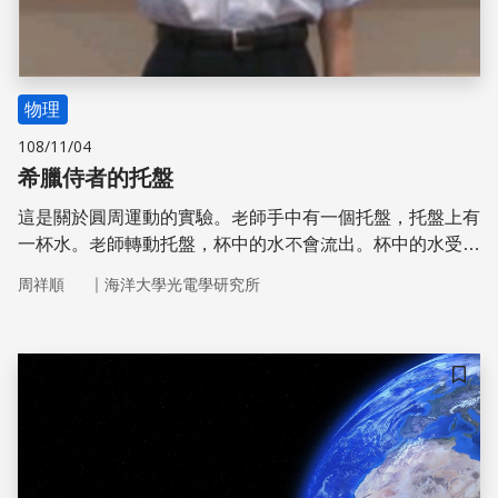
物理
108/11/04
希臘侍者的托盤
這是關於圓周運動的實驗。老師手中有一個托盤，托盤上有
一杯水。老師轉動托盤，杯中的水不會流出。杯中的水受重
力作用為什麼不會流出呢?
｜
周祥順
海洋大學光電學研究所
儲存