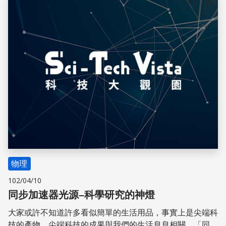
儲存
物理
102/04/10
同步加速器光源–科學研究的神燈
大家或許不知道許多看似簡單的生活用品，事實上是尖端科
技的產物。尖端科技的成果與我們的生活息息相關，「同步