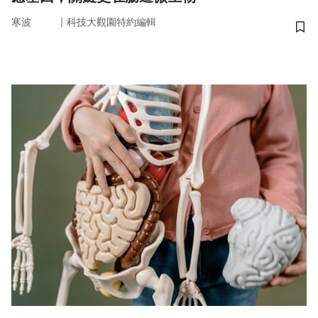
｜
寒波
科技大觀園特約編輯
儲