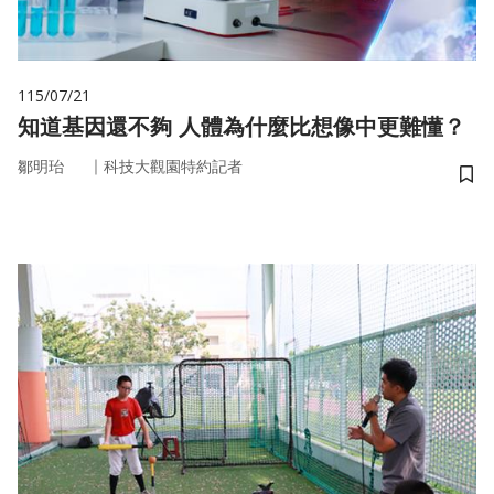
115/07/21
知道基因還不夠 人體為什麼比想像中更難懂？
｜
鄒明珆
科技大觀園特約記者
儲