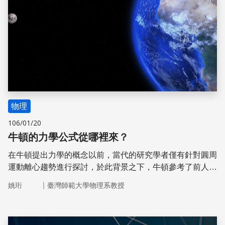
物理
106/01/20
牛頓的力學公式從哪裡來？
在牛頓提出力學的概念以前，當代的研究學者僅有針對圓周
運動離心趨勢進行探討，於此背景之下，牛頓參考了前人的
論述，將離心轉換為向心，並且成功統合了向心趨勢與物體
｜
姚珩
臺灣師範大學物理系教授
落地加速度的內涵，提出了向心力與萬有引力的想法，為古
典力學奠定了穩固的基礎。