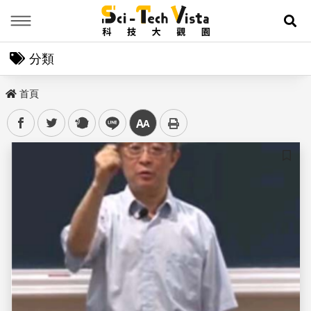
Menu
展
分類
首頁
facebook
twitter
plurk
line
中
儲存