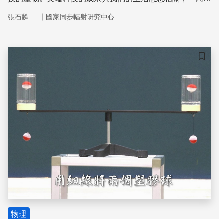
加速器光源」就是其中一個例子。
｜
張石麟
國家同步輻射研究中心
儲存
物理