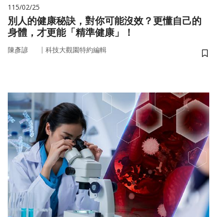
115/02/25
別人的健康秘訣，對你可能沒效？更懂自己的
身體，才更能「精準健康」！
｜
陳彥諺
科技大觀園特約編輯
儲