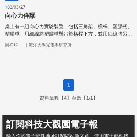
102/03/27
向心力佯謬
桌上有一組向心力實驗裝置，包括三角架、橫桿、塑膠瓶、
塑膠球。用細線將塑膠球懸吊於橫桿下方，並用細線將另外
兩個塑膠球繫於塑膠瓶底部。塑膠瓶充滿水，塑膠球漂浮在
｜
周祥順
海洋大學光電學研究所
水中。橫桿轉動時細線懸吊的塑膠球向外移，水中的塑膠球
則向內移。為什麼細線懸吊的塑膠球與漂浮在水中的塑膠球
移動方向相反呢？ 懸吊塑膠球受到重力，以及細繩張力影
響。塑膠球做圓週運動時移向外側，如此細繩張力沿水平方
向的分量才可提供向心力 。水中塑膠球的受力，考慮瓶中
1
水，外側的水壓必須大於內側的水壓，才可提供向心力。因
此外側水面必須高於內側水面。塑膠球所受浮力與水面垂
資料筆數【4】頁數【1/1】
直，因此塑膠球向內移。浮力水平分量與細繩張力水平分量
的差提供塑膠球做圓週運動所需
訂閱科技大觀園電子報
輸入你的電子郵件地址訂閱網站新文章，使用電子郵件接