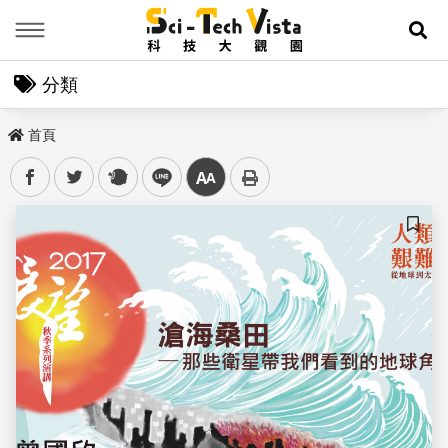
Menu
展
分類
首頁
facebook
twitter
plurk
line
中
儲存