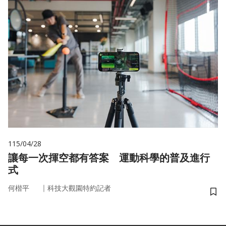
115/04/28
讓每一次揮空都有答案 運動科學的普及進行
式
｜
何楷平
科技大觀園特約記者
儲