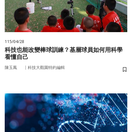
115/04/28
科技也能改變棒球訓練？基層球員如何用科學
看懂自己
｜
陳玉鳳
科技大觀園特約編輯
儲