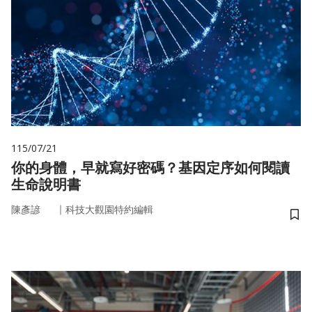
115/07/21
你的身體，早就寫好密碼？基因定序如何閱讀
生命說明書
｜
陳彥諺
科技大觀園特約編輯
儲