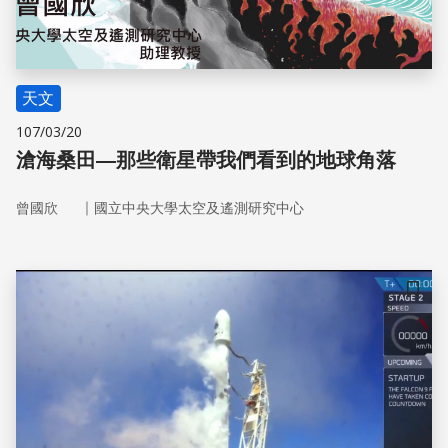
天文
107/03/20
滄海桑田—那些衛星帶我們看到的地球角落
｜
曾國欣
國立中央大學太空及遙測研究中心
儲存