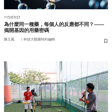
115/07/21
為什麼同一種藥，每個人的反應都不同？——
揭開基因的用藥密碼
｜
陳玉鳳
科技大觀園特約編輯
儲