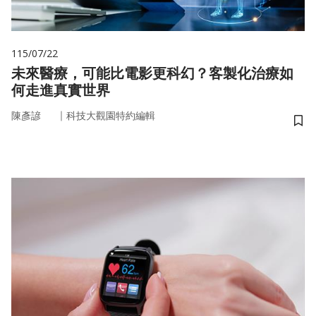
115/07/22
未來醫療，可能比電影更科幻？客製化治療如
何走進真實世界
｜
陳彥諺
科技大觀園特約編輯
儲