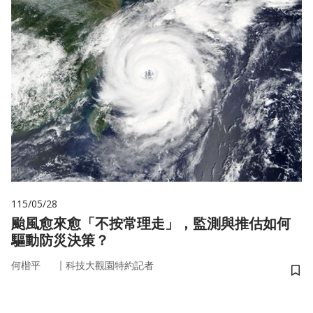
115/05/28
颱風愈來愈「不按常理走」，監測與推估如何
驅動防災決策？
｜
何楷平
科技大觀園特約記者
儲