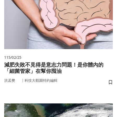
115/02/25
減肥失敗不見得是意志力問題！是你體內的
「細菌管家」在幫你囤油
｜
洪孟樊
科技大觀園特約編輯
儲