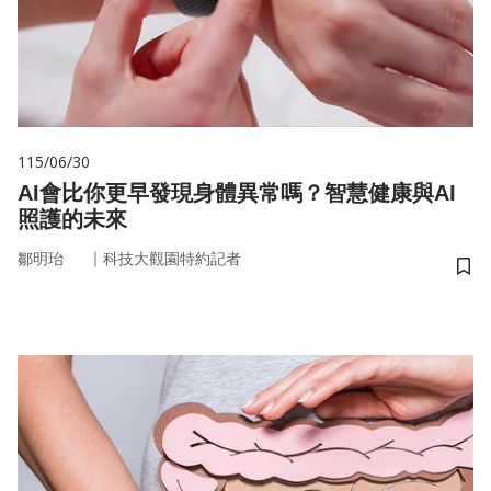
115/06/30
AI會比你更早發現身體異常嗎？智慧健康與AI
照護的未來
｜
鄒明珆
科技大觀園特約記者
儲