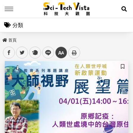
Menu
展
分類
首頁
facebook
twitter
plurk
line
中
儲存