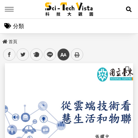
Menu
展
分類
首頁
facebook
twitter
plurk
line
中
儲存