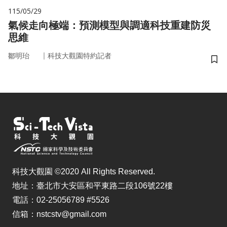
115/05/29
氣候走向極端：預測模型與調適科技重建防災
思維
｜
鄒明珆
科技大觀園特約記者
儲
科技大觀園 ©2020 All Rights Reserved.
地址：臺北市大安區和平東路二段106號22樓
電話：02-25056789 #5526
信箱：nstcstv@gmail.com