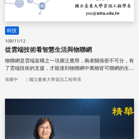
科技
108/11/12
從雲端技術看智慧生活與物聯網
物聯網是雲端架構之一項廣泛應用，兩者關係密不可分，有
了雲端技術的支援，才能達到物聯網中萬物皆可聯網的生活
願景。未來，將可進一步協助發展精緻農業、醫療照護、智
｜
張耀中
國立臺東大學資訊工程學系
慧交通等雲端與物聯網應用服務。
儲存