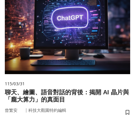
115/03/31
聊天、繪圖、語音對話的背後：揭開 AI 晶片與
「龐大算力」的真面目
｜
曾繁安
科技大觀園特約編輯
儲