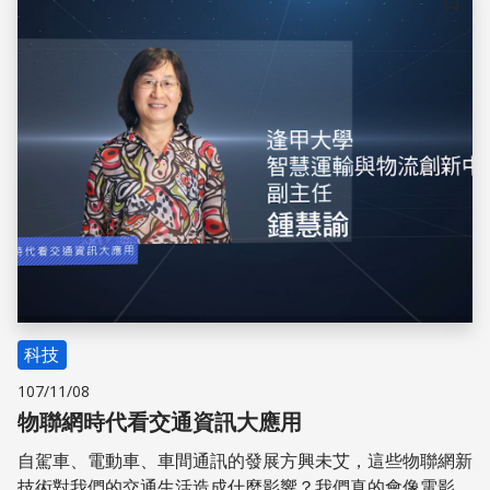
儲存
科技
107/11/08
物聯網時代看交通資訊大應用
自駕車、電動車、車間通訊的發展方興未艾，這些物聯網新
技術對我們的交通生活造成什麼影響？我們真的會像電影一