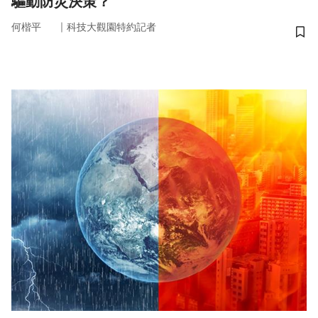
驅動防災決策？
｜
何楷平
科技大觀園特約記者
儲