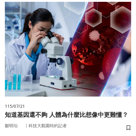
115/07/21
知道基因還不夠 人體為什麼比想像中更難懂？
｜
鄒明珆
科技大觀園特約記者
儲