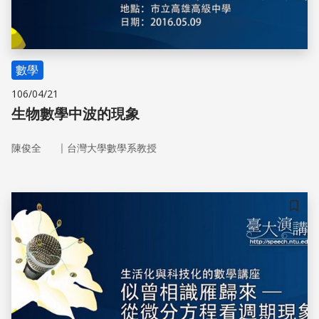
數學
106/04/21
生物數學中波的現象
｜
陳俊全
台灣大學數學系教授
儲存