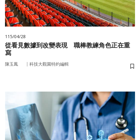
115/04/28
從看見數據到改變表現 職棒教練角色正在重
寫
｜
陳玉鳳
科技大觀園特約編輯
儲