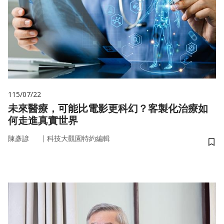
115/07/22
未來醫療，可能比電影更科幻？客製化治療如
何走進真實世界
｜
陳彥諺
科技大觀園特約編輯
儲