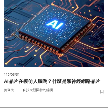
115/03/31
AI晶片在模仿人腦嗎？什麼是類神經網路晶片
｜
黃宜稜
科技大觀園特約編輯
儲