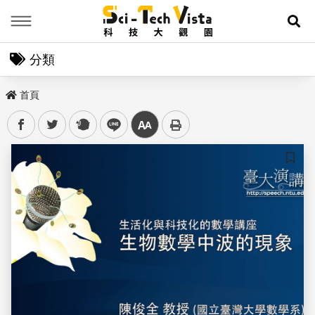
Menu
展
分類
首頁
facebook
twitter
plurk
line
中
儲存