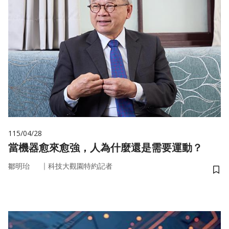
115/04/28
當機器愈來愈強，人為什麼還是需要運動？
｜
鄒明珆
科技大觀園特約記者
儲