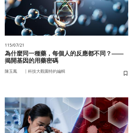
115/07/21
為什麼同一種藥，每個人的反應都不同？——
揭開基因的用藥密碼
｜
陳玉鳳
科技大觀園特約編輯
儲