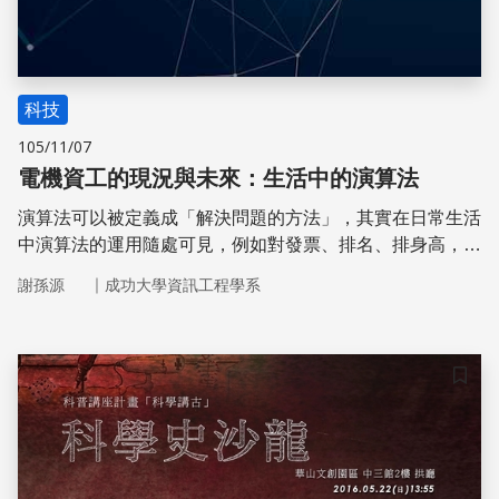
科技
105/11/07
電機資工的現況與未來：生活中的演算法
演算法可以被定義成「解決問題的方法」，其實在日常生活
中演算法的運用隨處可見，例如對發票、排名、排身高，只
是我們可能不了解演算法的名稱與效率。若能多加學習並選
｜
謝孫源
成功大學資訊工程學系
用合適的演算法，將可以大幅提升生活品質，節省時間、空
間或成本。
儲存