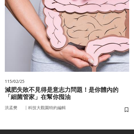
115/02/25
減肥失敗不見得是意志力問題！是你體內的
「細菌管家」在幫你囤油
｜
洪孟樊
科技大觀園特約編輯
儲