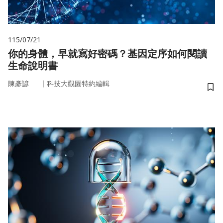
115/07/21
你的身體，早就寫好密碼？基因定序如何閱讀
生命說明書
｜
陳彥諺
科技大觀園特約編輯
儲