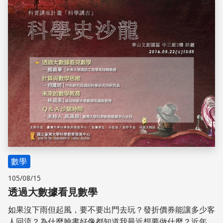
儲存
數學
105/08/15
透過大數據看見數學
如果沒下雨但起風，要不要出門去玩？發折價券能讓多少客
人回流？為什麼臉書好像都知道我最近想要做什麼？近年來