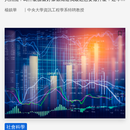
耳熟能詳的「大數據」，其實就是要解決我們日常生活中會
｜
楊鎮華
中央大學資訊工程學系特聘教授
碰到的各種問題，差別只在大數據背後，靠的完全是數學運
算的力量。
儲存
社會科學