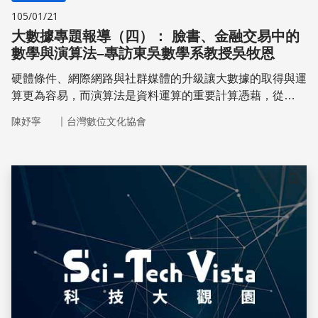
105/01/21
大數據專題報導（四）： 臉書、金融交易中的
數學與演算法–專訪東吳數學系教授吳牧恩
硬體條件、網際網路與社群媒體的升級讓大數據的取得與運
算更為容易，而演算法是資料運算的重要計算憑藉，從
Facebook判斷哪則動態對使用者較為重要、應該優先呈
｜
陳妤寧
台灣數位文化協會
現，到股市預測與交易都須透過演算法的演算模型來執行。
在演算模型形成之前必須有資料驗證，而資料整理往往是最
耗費資料科學家心神的工作。
儲存