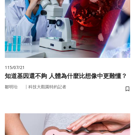
115/07/21
知道基因還不夠 人體為什麼比想像中更難懂？
｜
鄒明珆
科技大觀園特約記者
儲