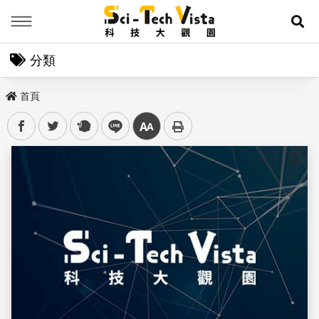
Menu
展
分類
首頁
facebook
twitter
plurk
line
中
儲存