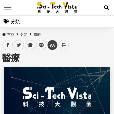
Menu
展
分類
首頁
分類
醫療
facebook
twitter
plurk
line
中
醫療
儲存