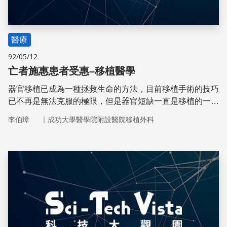
醫療
92/05/12
亡者施惠患者受惠–移植醫學
器官移植已成為一種拯救生命的方法，目前移植手術的技巧
已不再是無法克服的極限，但是器官短缺一直是移植的一大
瓶頸。
｜
李伯璋
成功大學醫學院附設醫院移植外科
儲存