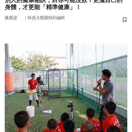
別人的健康秘訣，對你可能沒效？更懂自己的
身體，才更能「精準健康」！
｜
陳彥諺
科技大觀園特約編輯
儲