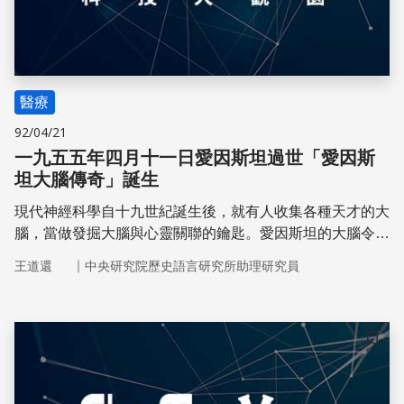
醫療
92/04/21
一九五五年四月十一日愛因斯坦過世「愛因斯
坦大腦傳奇」誕生
現代神經科學自十九世紀誕生後，就有人收集各種天才的大
腦，當做發掘大腦與心靈關聯的鑰匙。愛因斯坦的大腦令人
特別感興趣，愛因斯坦過世時已76歲，大腦卻沒有退化的
｜
王道還
中央研究院歷史語言研究所助理研究員
跡象。
儲存