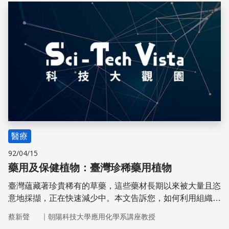
儲存
醫療
92/04/15
藥用及保健植物：臺灣珍稀藥用植物
臺灣蘊藏著珍貴稀有的草藥，這些藥材長期以來被大量且恣
意地採擷，正在快速減少中。本文告訴您，如何利用組織培
養技術，將這些植物的種原保留、繁殖、復育，以及更進一
｜
蔡新聲
朝陽科技大學應用化學系講座教授
步的提煉藥用化合物。