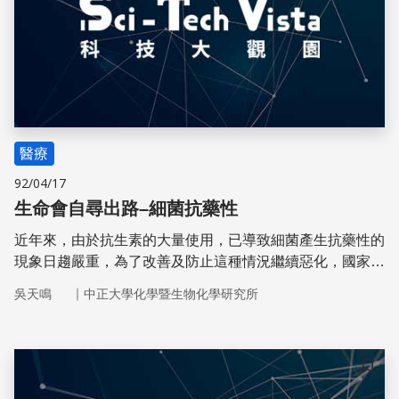
醫療
92/04/17
生命會自尋出路–細菌抗藥性
近年來，由於抗生素的大量使用，已導致細菌產生抗藥性的
現象日趨嚴重，為了改善及防止這種情況繼續惡化，國家級
單位如「衛生署疾病管制局」與「國家衛生研究院」已大力
｜
吳天鳴
中正大學化學暨生物化學研究所
宣導正確用藥的觀念。
儲存