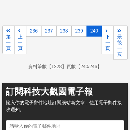
236
237
238
239
240
第
上
下
最
一
一
一
後
頁
頁
頁
一
頁
資料筆數【1228】頁數【240/246】
訂閱科技大觀園電子報
輸入你的電子郵件地址訂閱網站新文章，使用電子郵件接
收通知。
電子郵件地址