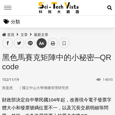
Menu
展
分類
首頁
文章
最新文章
facebook
twitter
line
中
黑色馬賽克矩陣中的小秘密─QR
code
瀏覽次
102/11/19
14845
｜
黃盈慈
國立中山大學傳播管理研究所
財政部決定自中華民國104年起，改善現今電子發票字
體大小和發票號碼位置不一，以及冗長交易明細等問