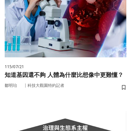
115/07/21
知道基因還不夠 人體為什麼比想像中更難懂？
｜
鄒明珆
科技大觀園特約記者
儲