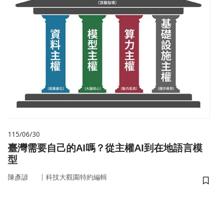
115/06/30
臺灣需要自己的AI嗎？從主權AI到在地語言模
型
｜
陳彥諺
科技大觀園特約編輯
儲