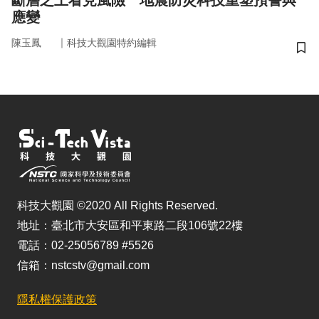
斷層之上看見風險 地震防災科技重塑預警與
應變
｜
陳玉鳳
科技大觀園特約編輯
儲
科技大觀園 ©2020 All Rights Reserved.
地址：臺北市大安區和平東路二段106號22樓
電話：02-25056789 #5526
信箱：nstcstv@gmail.com
隱私權保護政策