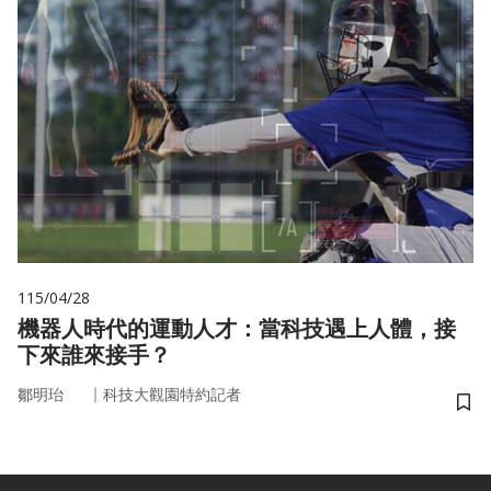
115/04/28
機器人時代的運動人才：當科技遇上人體，接
下來誰來接手？
｜
鄒明珆
科技大觀園特約記者
儲