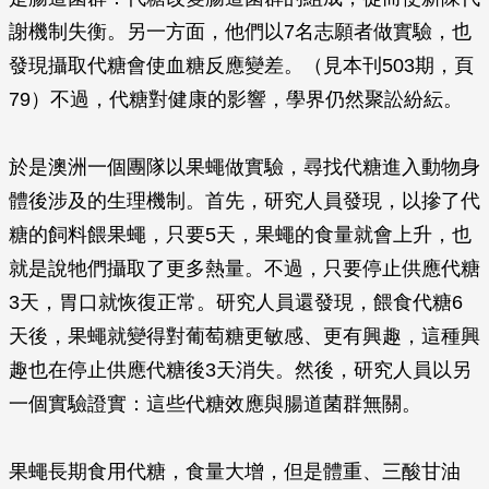
謝機制失衡。另一方面，他們以7名志願者做實驗，也
發現攝取代糖會使血糖反應變差。（見本刊503期，頁
79）不過，代糖對健康的影響，學界仍然聚訟紛紜。
於是澳洲一個團隊以果蠅做實驗，尋找代糖進入動物身
體後涉及的生理機制。首先，研究人員發現，以摻了代
糖的飼料餵果蠅，只要5天，果蠅的食量就會上升，也
就是說牠們攝取了更多熱量。不過，只要停止供應代糖
3天，胃口就恢復正常。研究人員還發現，餵食代糖6
天後，果蠅就變得對葡萄糖更敏感、更有興趣，這種興
趣也在停止供應代糖後3天消失。然後，研究人員以另
一個實驗證實：這些代糖效應與腸道菌群無關。
果蠅長期食用代糖，食量大增，但是體重、三酸甘油