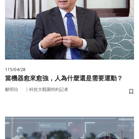
115/04/28
當機器愈來愈強，人為什麼還是需要運動？
｜
鄒明珆
科技大觀園特約記者
儲