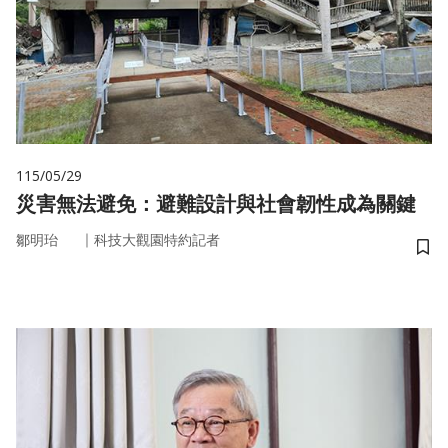
115/05/29
災害無法避免：避難設計與社會韌性成為關鍵
｜
鄒明珆
科技大觀園特約記者
儲