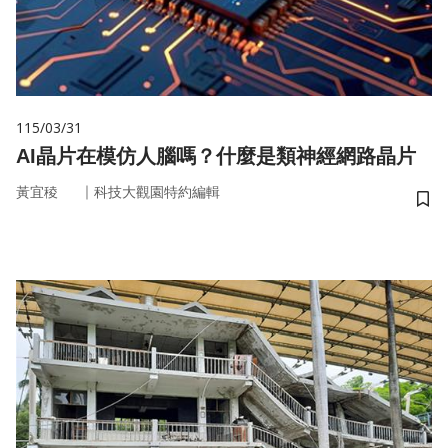
115/03/31
AI晶片在模仿人腦嗎？什麼是類神經網路晶片
｜
黃宜稜
科技大觀園特約編輯
儲